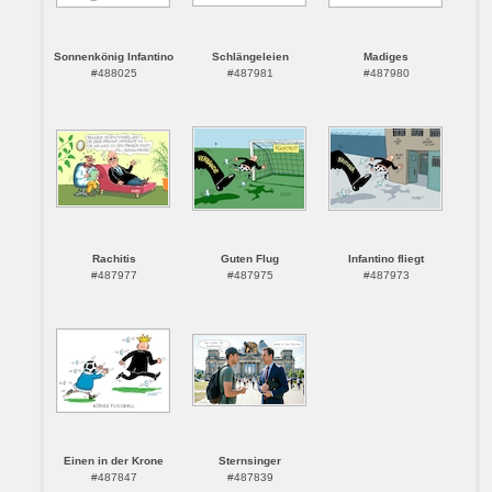
Sonnenkönig Infantino
Schlängeleien
Madiges
#488025
#487981
#487980
Rachitis
Guten Flug
Infantino fliegt
#487977
#487975
#487973
Einen in der Krone
Sternsinger
#487847
#487839