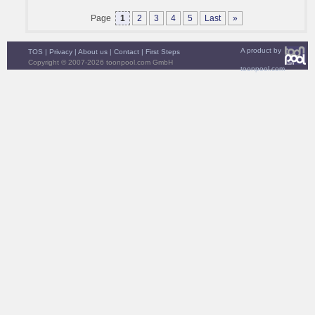
Page
1
2
3
4
5
Last
»
A product by
TOS
|
Privacy
|
About us
|
Contact
|
First Steps
Copyright © 2007-2026 toonpool.com GmbH
toonpool.com