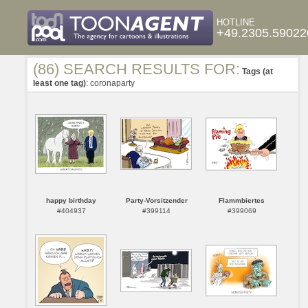
HOTLINE
+49.2305.59022
(86) SEARCH RESULTS FOR:
Tags (at
least one tag)
: coronaparty
happy birthday
Party-Vorsitzender
Flammbiertes
#404937
#399114
#399069