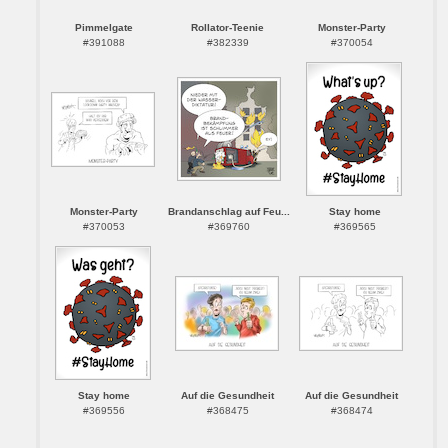
Pimmelgate
Rollator-Teenie
Monster-Party
#391088
#382339
#370054
Monster-Party
Brandanschlag auf Feu...
Stay home
#370053
#369760
#369565
Stay home
Auf die Gesundheit
Auf die Gesundheit
#369556
#368475
#368474