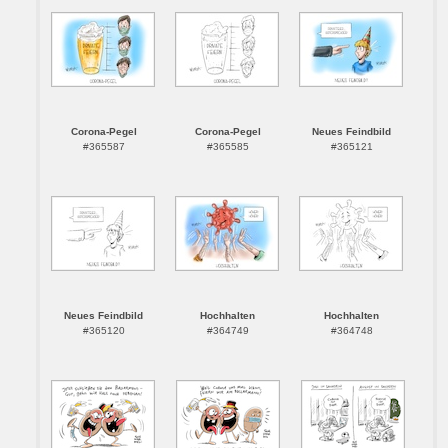
Corona-Pegel
Corona-Pegel
Neues Feindbild
#365587
#365585
#365121
Neues Feindbild
Hochhalten
Hochhalten
#365120
#364749
#364748