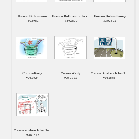
Corona Ballermann
Corona Ballermann kei...
Corona Schulöffnung
#362981
#362855
#362851
Corona-Party
Corona-Party
Corona Ausbruch bei T...
#362824
#362822
#361566
Coronaausbruch bei Tö...
#361515