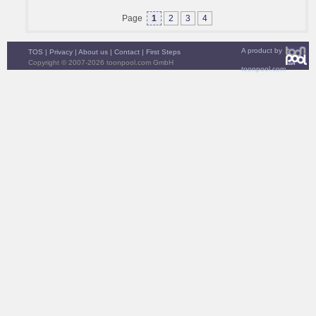
Page
1
2
3
4
A product by
TOS
|
Privacy
|
About us
|
Contact
|
First Steps
Copyright © 2007-2026 toonpool.com GmbH
toonpool.com