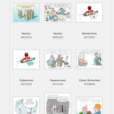
Hacker
Hacker
Biontechnic
#419316
#392220
#372852
Cyberkrimi
Datenschutz
Cyber Sicherheit
#372333
#371042
#328856