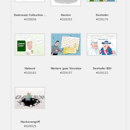
Datensatz Collection ...
Hacker
Seehofer
#328839
#328352
#328170
Habeck
Weitere gute Vorsätze
Seehofer BSI
#328162
#328157
#328122
Hackerangriff
#328025