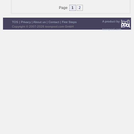
Page
1
2
A product by
TOS
|
Privacy
|
About us
|
Contact
|
First Steps
Copyright © 2007-2026 toonpool.com GmbH
toonpool.com