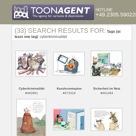
HOTLINE
+49.2305.59022
(33) SEARCH RESULTS FOR:
Tags (at
least one tag)
: cyberkriminalität
Cyberkriminalität
Kanzleramtspion
Sicherheit im Netz
#482891
#473318
#461484