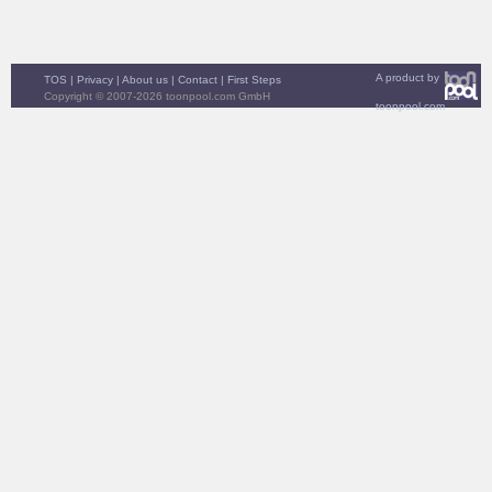
A product by
TOS
|
Privacy
|
About us
|
Contact
|
First Steps
Copyright © 2007-2026 toonpool.com GmbH
toonpool.com