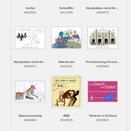
Archiv
Schnüffler
Handydaten nicht für ...
#434551
#213786
#363072
Handydaten nicht für ...
Datenkrake
Privatisierung Forsch...
#363071
#330161
#306865
Datensammlung
BND
Telekom in Echtzeit
#248494
#246525
#230810