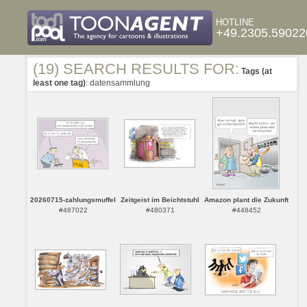
HOTLINE
+49.2305.59022
(19) SEARCH RESULTS FOR:
Tags (at
least one tag)
: datensammlung
20260715-zahlungsmuffel
Zeitgeist im Beichtstuhl
Amazon plant die Zukunft
#487022
#480371
#448452