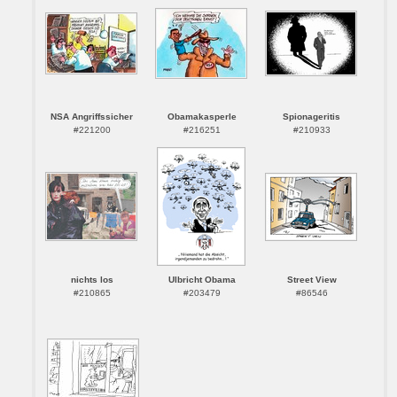
NSA Angriffssicher
Obamakasperle
Spionageritis
#221200
#216251
#210933
nichts los
Ulbricht Obama
Street View
#210865
#203479
#86546