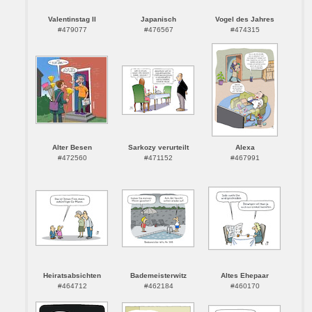
Valentinstag II
Japanisch
Vogel des Jahres
#479077
#476567
#474315
Alter Besen
Sarkozy verurteilt
Alexa
#472560
#471152
#467991
Heiratsabsichten
Bademeisterwitz
Altes Ehepaar
#464712
#462184
#460170