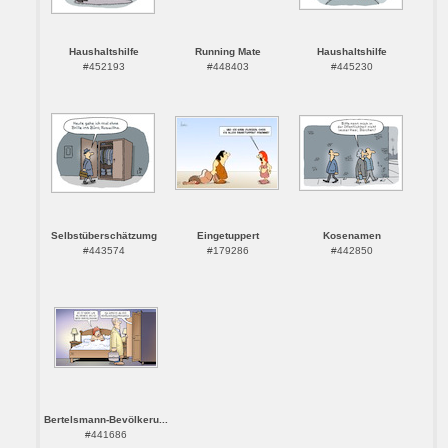
Haushaltshilfe
Running Mate
Haushaltshilfe
#452193
#448403
#445230
Selbstüberschätzumg
Eingetuppert
Kosenamen
#443574
#179286
#442850
Bertelsmann-Bevölkeru...
#441686