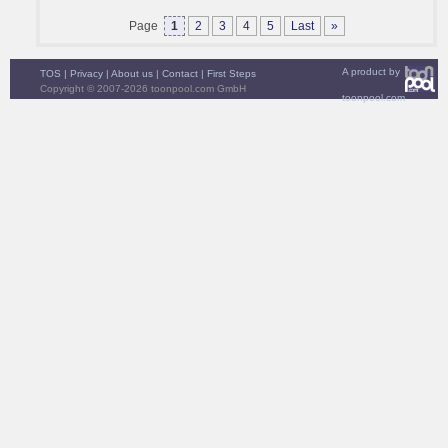
Page
1
2
3
4
5
Last
»
A product by
TOS
|
Privacy
|
About us
|
Contact
|
First Steps
Copyright © 2007-2026 toonpool.com GmbH
toonpool.com