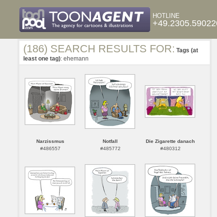
HOTLINE
+49.2305.59022
(186) SEARCH RESULTS FOR:
Tags (at
least one tag)
: ehemann
Narzissmus
Notfall
Die Zigarette danach
#486557
#485772
#480312