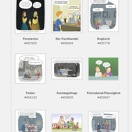
Fensterlos
Der Fachhandel
Englisch
#457005
#456404
#455778
Fieber
Sonntagsfrage
Feierabend-Flüssigbrot
#454133
#453835
#453607