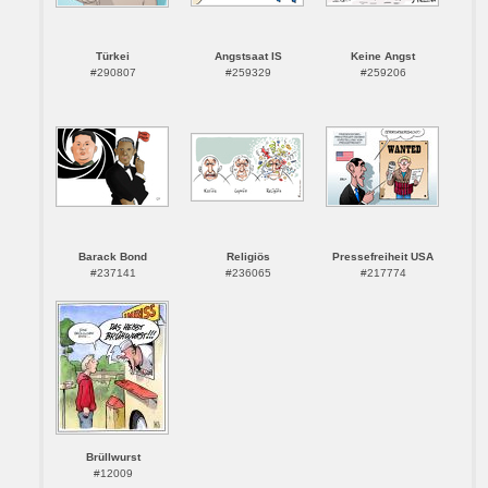
Türkei
Angstsaat IS
Keine Angst
#290807
#259329
#259206
Barack Bond
Religiös
Pressefreiheit USA
#237141
#236065
#217774
Brüllwurst
#12009