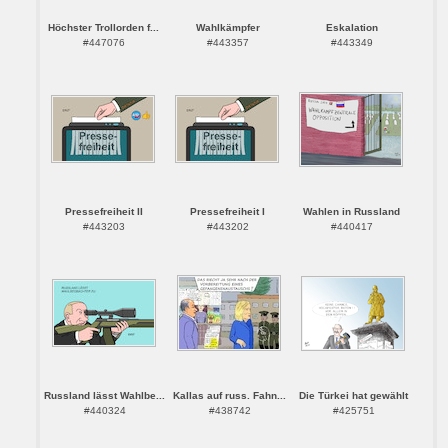
Höchster Trollorden f...
Wahlkämpfer
Eskalation
#447076
#443357
#443349
Pressefreiheit II
Pressefreiheit I
Wahlen in Russland
#443203
#443202
#440417
Russland lässt Wahlbe...
Kallas auf russ. Fahn...
Die Türkei hat gewählt
#440324
#438742
#425751