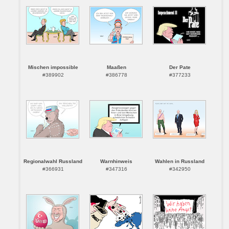
Mischen impossible
Maaßen
Der Pate
#389902
#386778
#377233
Regionalwahl Russland
Warnhinweis
Wahlen in Russland
#366931
#347316
#342950