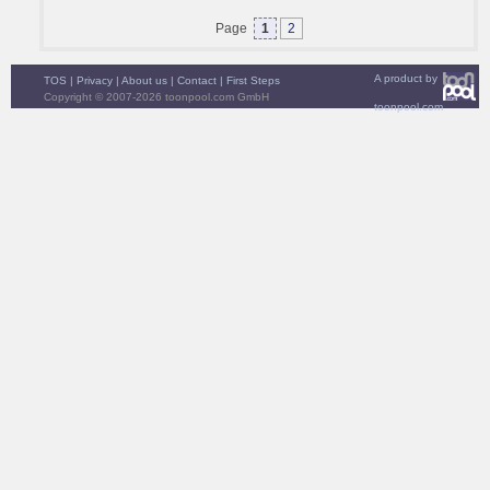
Page
1
2
A product by
TOS
|
Privacy
|
About us
|
Contact
|
First Steps
Copyright © 2007-2026 toonpool.com GmbH
toonpool.com