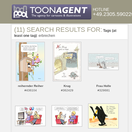
HOTLINE
+49.2305.59022
(11) SEARCH RESULTS FOR:
Tags (at
least one tag)
: erbrechen
reihernder Reiher
Krug
Frau Holle
#436104
#362429
#329681