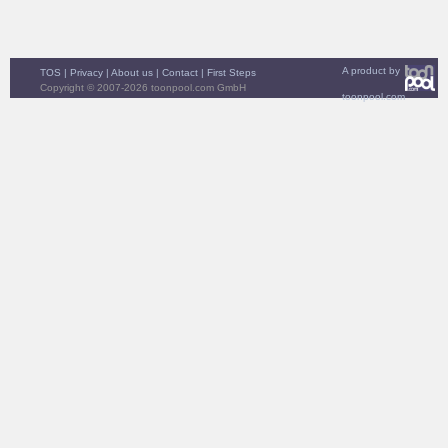
A product by
TOS
|
Privacy
|
About us
|
Contact
|
First Steps
Copyright © 2007-2026 toonpool.com GmbH
toonpool.com