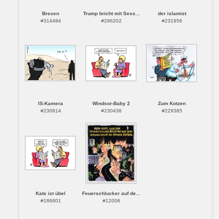
Brexen
Trump bricht mit Sess...
der islamist
#314484
#296202
#231956
IS-Kamera
Windsor-Baby 2
Zum Kotzen
#230814
#230436
#229385
Kate ist übel
Feuerschlucker auf de...
#186801
#12006