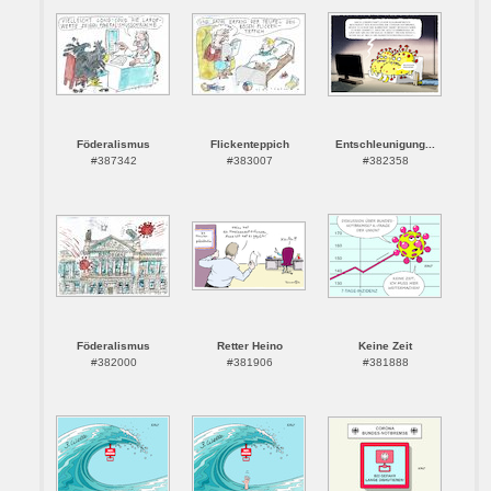
Föderalismus
Flickenteppich
Entschleunigung...
#387342
#383007
#382358
Föderalismus
Retter Heino
Keine Zeit
#382000
#381906
#381888