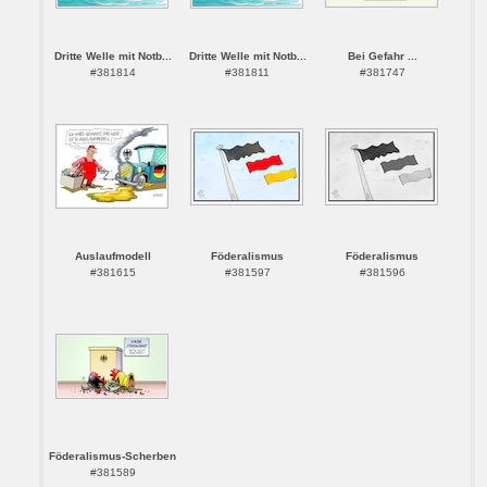
Dritte Welle mit Notb...
Dritte Welle mit Notb...
Bei Gefahr ...
#381814
#381811
#381747
Auslaufmodell
Föderalismus
Föderalismus
#381615
#381597
#381596
Föderalismus-Scherben
#381589