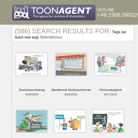
HOTLINE
+49.2305.59022
(586) SEARCH RESULTS FOR:
Tags (at
least one tag)
: föderalismus
Sozialamt-Antrag
Bundesrat Verbraucherrat
Flickenteppich
#485696
#483581
#473443