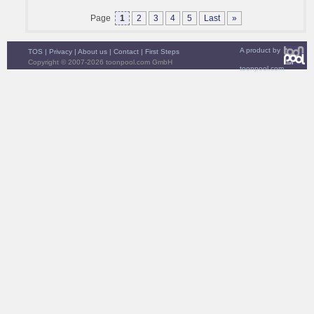
Page
1
2
3
4
5
Last
»
A product by
TOS
|
Privacy
|
About us
|
Contact
|
First Steps
Copyright © 2007-2026 toonpool.com GmbH
toonpool.com