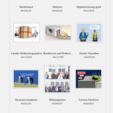
Hürdenlauf
Rücken
Digitalisierung groß
#428125
#428116
#421904
Länder Entlastungspaket
Bundesrat und Entlast...
Daniel Guenther
#413306
#412789
#405838
Gesetzesmutation
Bildungsplan
Corona Parteien
#400100
#398067
#394902