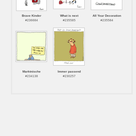
Brave Kinder
What is next
All Year Decoration
#236684
#235585
#235584
Marktnische
Immer passend
#234138
#230257