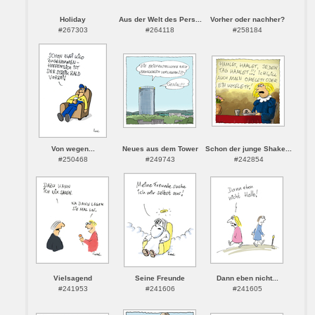
Holiday
Aus der Welt des Pers...
Vorher oder nachher?
#267303
#264118
#258184
Von wegen...
Neues aus dem Tower
Schon der junge Shake...
#250468
#249743
#242854
Vielsagend
Seine Freunde
Dann eben nicht...
#241953
#241606
#241605