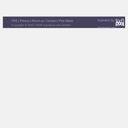
A product by
TOS
|
Privacy
|
About us
|
Contact
|
First Steps
Copyright © 2007-2026 toonpool.com GmbH
toonpool.com