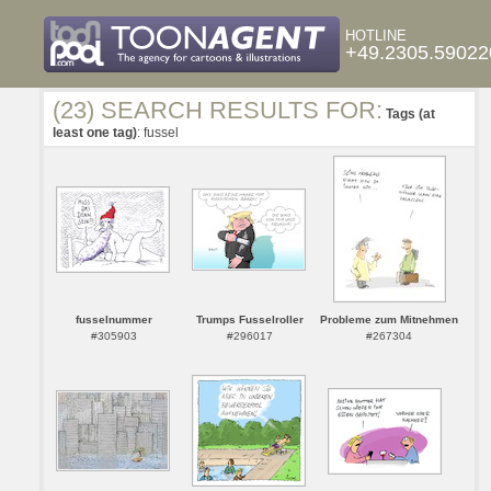
HOTLINE
+49.2305.59022
(23) SEARCH RESULTS FOR:
Tags (at
least one tag)
: fussel
fusselnummer
Trumps Fusselroller
Probleme zum Mitnehmen
#305903
#296017
#267304