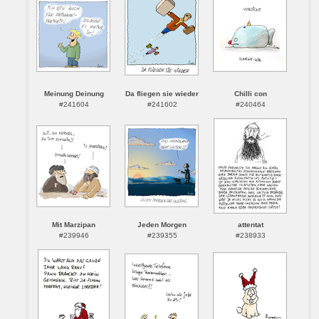
Meinung Deinung
Da fliegen sie wieder
Chilli con
#241604
#241602
#240464
Mit Marzipan
Jeden Morgen
attentat
#239946
#239355
#238933