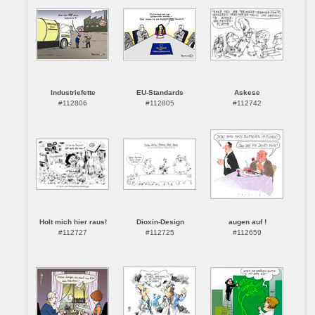
Industriefette
EU-Standards
Askese
#112806
#112805
#112742
Holt mich hier raus!
Dioxin-Design
augen auf !
#112727
#112725
#112659