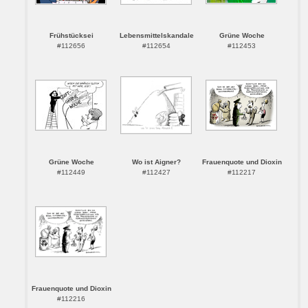
Frühstücksei
Lebensmittelskandale
Grüne Woche
#112656
#112654
#112453
Grüne Woche
Wo ist Aigner?
Frauenquote und Dioxin
#112449
#112427
#112217
Frauenquote und Dioxin
#112216