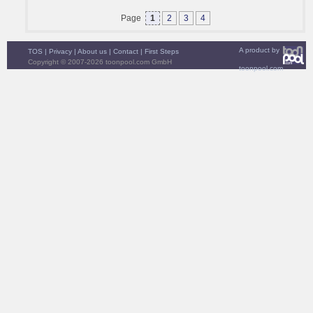
Page
1
2
3
4
A product by
TOS
|
Privacy
|
About us
|
Contact
|
First Steps
Copyright © 2007-2026 toonpool.com GmbH
toonpool.com