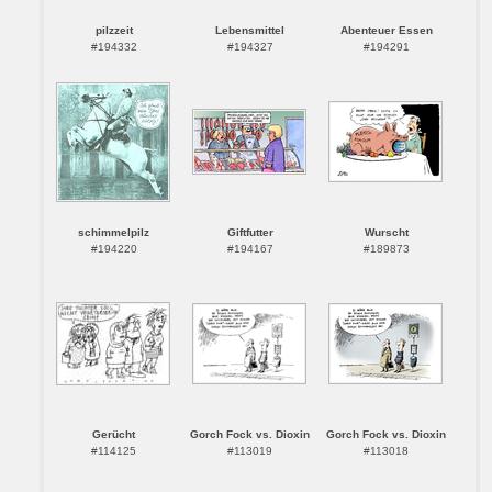
pilzzeit
Lebensmittel
Abenteuer Essen
#194332
#194327
#194291
schimmelpilz
Giftfutter
Wurscht
#194220
#194167
#189873
Gerücht
Gorch Fock vs. Dioxin
Gorch Fock vs. Dioxin
#114125
#113019
#113018