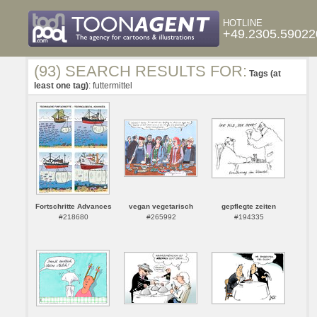
HOTLINE
+49.2305.59022
(93) SEARCH RESULTS FOR:
Tags (at
least one tag)
: futtermittel
Fortschritte Advances
vegan vegetarisch
gepflegte zeiten
#218680
#265992
#194335