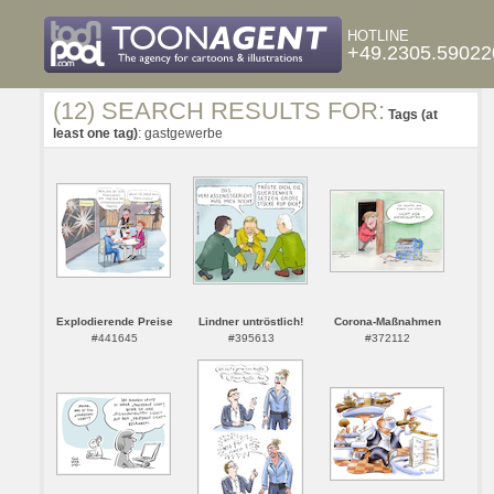
HOTLINE
+49.2305.59022
(12) SEARCH RESULTS FOR:
Tags (at
least one tag)
: gastgewerbe
Explodierende Preise
Lindner untröstlich!
Corona-Maßnahmen
#441645
#395613
#372112