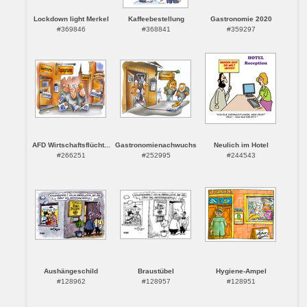
Lockdown light Merkel
Kaffeebestellung
Gastronomie 2020
#369846
#368841
#359297
AFD Wirtschaftsflücht...
Gastronomienachwuchs
Neulich im Hotel
#266251
#252995
#244543
Aushängeschild
Braustübel
Hygiene-Ampel
#128962
#128957
#128951