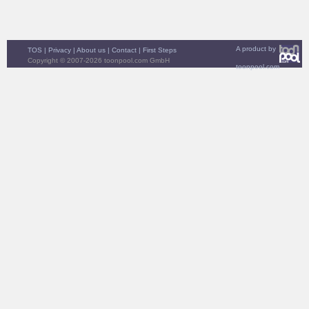
A product by
TOS
|
Privacy
|
About us
|
Contact
|
First Steps
Copyright © 2007-2026 toonpool.com GmbH
toonpool.com