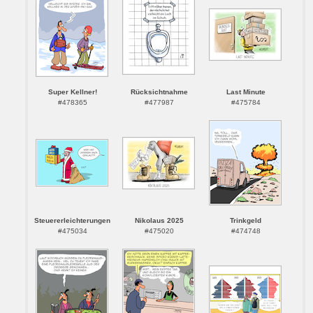
Super Kellner!
Rücksichtnahme
Last Minute
#478365
#477987
#475784
Steuererleichterungen
Nikolaus 2025
Trinkgeld
#475034
#475020
#474748