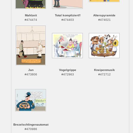
Mahlzeit
Total kompliziert!!
Alterspyramide
#474474
#474403
#474021
Jan
Vogelgrippe
Kneipenmusik
#473806
#472963
#472712
Brezelschlingenautomat
#470986