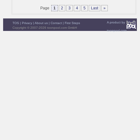
Page
1
2
3
4
5
Last
»
A product by
TOS
|
Privacy
|
About us
|
Contact
|
First Steps
Copyright © 2007-2026 toonpool.com GmbH
toonpool.com