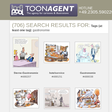
HOTLINE
+49.2305.59022
(706) SEARCH RESULTS FOR:
Tags (at
least one tag)
: gastronomie
Sterne-Gastronomie
hotelservice
Gastronomie
#488207
#488151
#488038