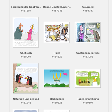
Förderung der Gastron...
Online-Empfehlungen...
Gourment
#487654
#487345
#486757
Chefkoch
Pizza
Gastronomiepreise
#485067
#484522
#483956
Natürlich und gesund
Heißhunger
Tagesempfehlung
#481241
#480623
#480307