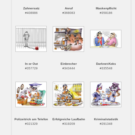
Zahnersatz
Anruf
Maskenpflicht
#408986
#368083
#358186
In or Out
Einbrecher
Darknet-Koks
#357729
#343444
#335548
Polizeitrick am Telefon
Erfolgreiche Laufbahn
Kriminalstatistik
#321329
#319209
#291348