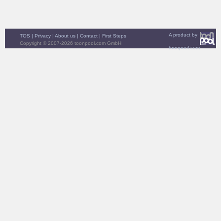
A product by
TOS
|
Privacy
|
About us
|
Contact
|
First Steps
Copyright © 2007-2026 toonpool.com GmbH
toonpool.com