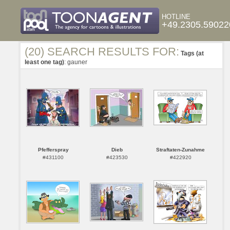
HOTLINE
+49.2305.59022
(20) SEARCH RESULTS FOR:
Tags (at
least one tag)
: gauner
Pfefferspray
Dieb
Straftaten-Zunahme
#431100
#423530
#422920