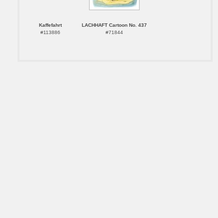
Kaffefahrt
LACHHAFT Cartoon No. 437
#113886
#71844