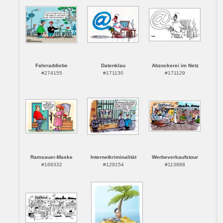
Fahrraddiebe
Datenklau
Abzockerei im Netz
#274155
#171130
#171129
Ramsauer-Maske
Internetkriminalität
Werbeverkaufstour
#169332
#129154
#113888