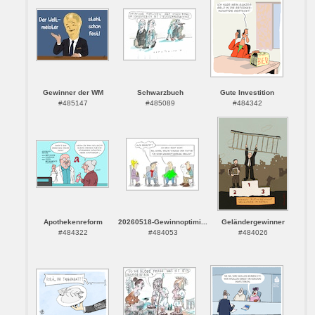
Gewinner der WM
Schwarzbuch
Gute Investition
#485147
#485089
#484342
Apothekenreform
20260518-Gewinnoptimi...
Geländergewinner
#484322
#484053
#484026