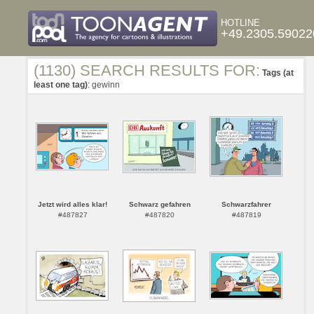
HOTLINE
+49.2305.59022
(1130) SEARCH RESULTS FOR:
Tags (at
least one tag)
: gewinn
Jetzt wird alles klar!
Schwarz gefahren
Schwarzfahrer
#487827
#487820
#487819