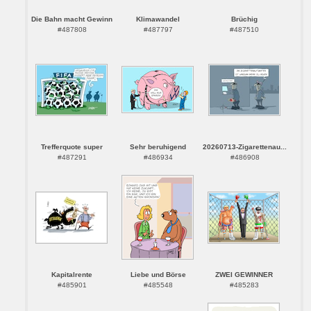
Die Bahn macht Gewinn
Klimawandel
Brüchig
#487808
#487797
#487510
Trefferquote super
Sehr beruhigend
20260713-Zigarettenau...
#487291
#486934
#486908
Kapitalrente
Liebe und Börse
ZWEI GEWINNER
#485901
#485548
#485283