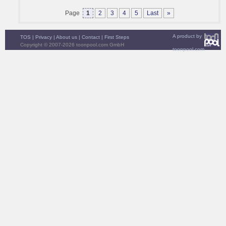
Page
1
2
3
4
5
Last
»
A product by
TOS
|
Privacy
|
About us
|
Contact
|
First Steps
Copyright © 2007-2026 toonpool.com GmbH
toonpool.com