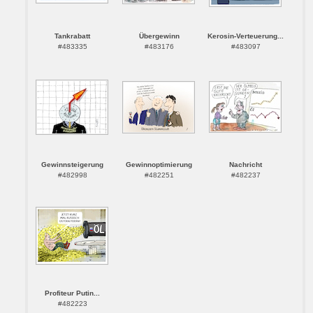
Tankrabatt
Übergewinn
Kerosin-Verteuerung...
#483335
#483176
#483097
Gewinnsteigerung
Gewinnoptimierung
Nachricht
#482998
#482251
#482237
Profiteur Putin...
#482223