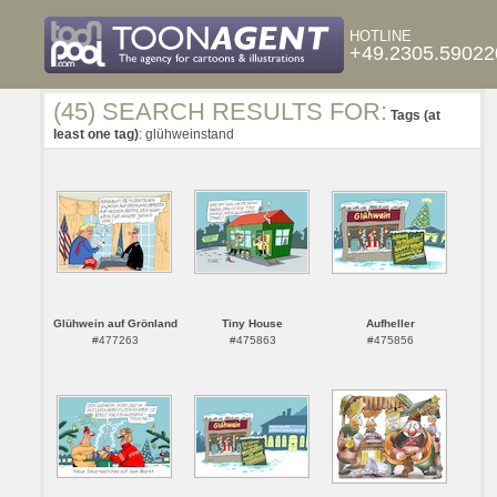
HOTLINE
+49.2305.59022
(45) SEARCH RESULTS FOR:
Tags (at
least one tag)
: glühweinstand
Glühwein auf Grönland
Tiny House
Aufheller
#477263
#475863
#475856