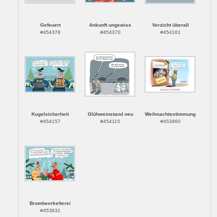
Gefeuert
Ankunft ungewiss
Verzicht überall
#454378
#454370
#454161
Kugelsicherheit
Glühweinstand neu
Weihnachtsstimmung
#454157
#454115
#453860
Brombeerkelterei
#453831