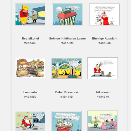
Restalkohol
Schnee in höheren Lagen
Blumige Aussicht
#455409
#455298
#455236
Lumumba
Dubai Bratwurst
Nikolausi
#454557
#454445
#454379