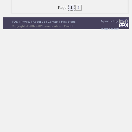
Page
1
2
A product by
TOS
|
Privacy
|
About us
|
Contact
|
First Steps
Copyright © 2007-2026 toonpool.com GmbH
toonpool.com