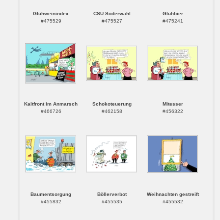
Glühweinindex
CSU Söderwahl
Glühbier
#475529
#475527
#475241
Kaltfront im Anmarsch
Schokoteuerung
Mitesser
#466726
#462158
#456322
Baumentsorgung
Böllerverbot
Weihnachten gestreift
#455832
#455535
#455532