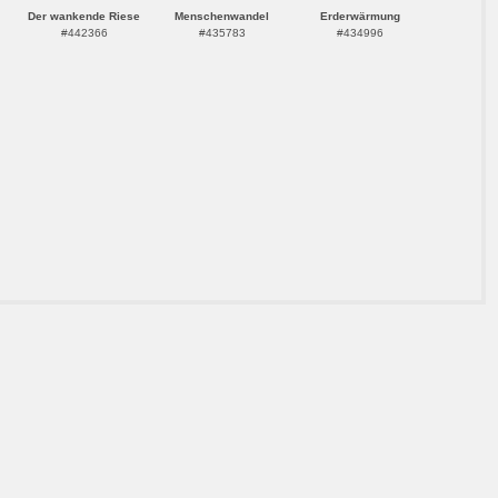
Der wankende Riese
Menschenwandel
Erderwärmung
#442366
#435783
#434996