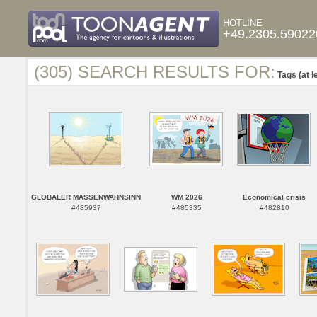
HOTLINE
+49.2305.59022
(305) SEARCH RESULTS FOR:
Tags (at l
GLOBALER MASSENWAHNSINN
WM 2026
Economical crisis
#485937
#485335
#482810