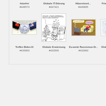
hitzefrei
Globale IT-Störung
Hitzerekord...
Fri
#448573
#447421
#446895
Treffen Biden-Xi
Globale Erwärmung
Eu-weite Rassismus-St...
Glo
#433903
#433500
#432862