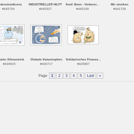
edenskonferenz
INDUSTRIELLER HILFT
Konf. Bonn - Vorberei...
Wir streiken
#445754
#445327
#445109
#441729
baler Klimastreik
Globale Katastrophen
Solidarisches Finanzs...
#430915
#430717
#426807
Page
1
2
3
4
5
Last
»