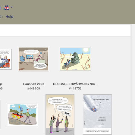
r
|
ch
|
Help
ge
Haushalt 2025
GLOBALE ERWÄRMUNG NIC...
09
#448769
#448751