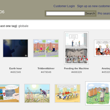
Customer Login
|
Sign up as new custome
06
Pro sear
east one tag)
: globale
Earth hour
Trittbrettfahrer
Feeding the Machine
Anstie
#481546
#479046
#466329
#4532