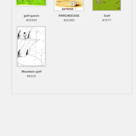
golf queen
PARCHEESSE
Golf
#32565
#20485
#7077
Mountain golf
#8118