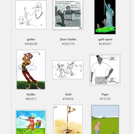
golfer
Zwei Golfer
golf sport
#308439
#252776
#190297
Golfer
Golf
Tiger
#85377
#78029
#74732