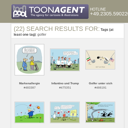
HOTLINE
+49.2305.59022
(22) SEARCH RESULTS FOR:
Tags (at
least one tag)
: golfer
Markenallergie
Infantino und Trump
Golfer unter sich
#483387
#475351
#466191