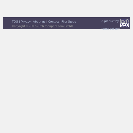
A product by
TOS
|
Privacy
|
About us
|
Contact
|
First Steps
Copyright © 2007-2026 toonpool.com GmbH
toonpool.com