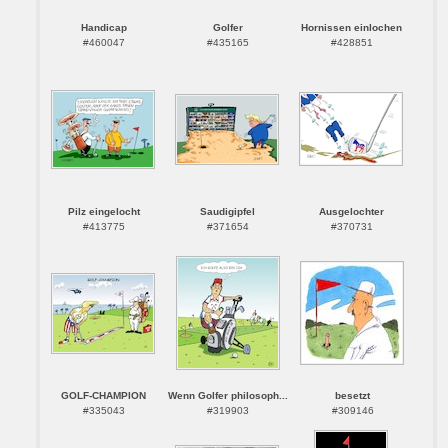
Handicap
Golfer
Hornissen einlochen
#460047
#435165
#428851
Pilz eingelocht
Saudigipfel
Ausgelochter
#413775
#371654
#370731
GOLF-CHAMPION
Wenn Golfer philosoph...
besetzt
#335043
#319903
#309146