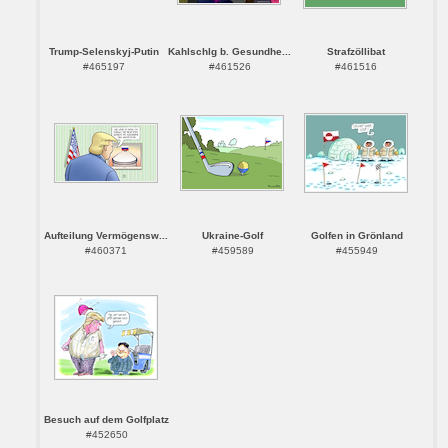
Trump-Selenskyj-Putin
Kahlschlg b. Gesundhe...
Strafzöllibat
#465197
#461526
#461516
Aufteilung Vermögensw...
Ukraine-Golf
Golfen in Grönland
#460371
#459589
#455949
Besuch auf dem Golfplatz
#452650