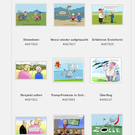
Showdown
Nessi wieder aufgetaucht
Erfahrene Erzieherin
#467934
#467927
#467925
Respekt zollen
Trump-Proteste in Sch...
Überflug
#467921
#467883
#466147