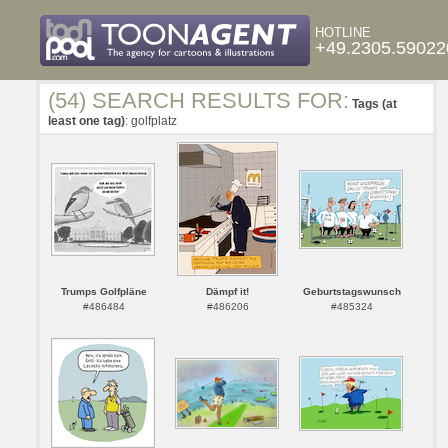
HOTLINE
+49.2305.59022
(54) SEARCH RESULTS FOR:
Tags (at
least one tag)
: golfplatz
Trumps Golfpläne
Dämpf it!
Geburtstagswunsch
#486484
#486206
#485324