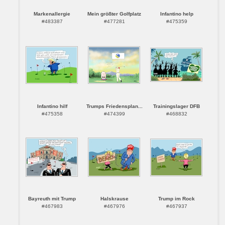
Markenallergie
Mein größter Golfplatz
Infantino help
#483387
#477281
#475359
Infantino hilf
Trumps Friedensplan...
Trainingslager DFB
#475358
#474399
#468832
Bayreuth mit Trump
Halskrause
Trump im Rock
#467983
#467976
#467937