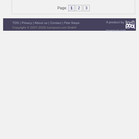
Page
1
2
3
A product by
TOS
|
Privacy
|
About us
|
Contact
|
First Steps
Copyright © 2007-2026 toonpool.com GmbH
toonpool.com