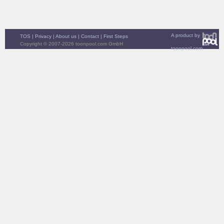
A product by
TOS
|
Privacy
|
About us
|
Contact
|
First Steps
Copyright © 2007-2026 toonpool.com GmbH
toonpool.com