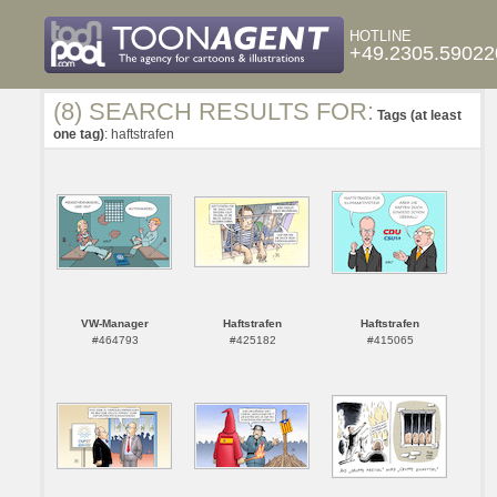
HOTLINE
+49.2305.59022
(8) SEARCH RESULTS FOR:
Tags (at least
one tag)
: haftstrafen
VW-Manager
Haftstrafen
Haftstrafen
#464793
#425182
#415065