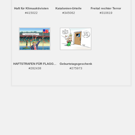
Haft für Klimaaktivisten
Katalonien-Urteile
Freital rechter Terror
#415022
#345062
#310619
HAFTSTRAFEN FÜR FLAGG...
Geburtstagsgeschenk
#282438
#275973