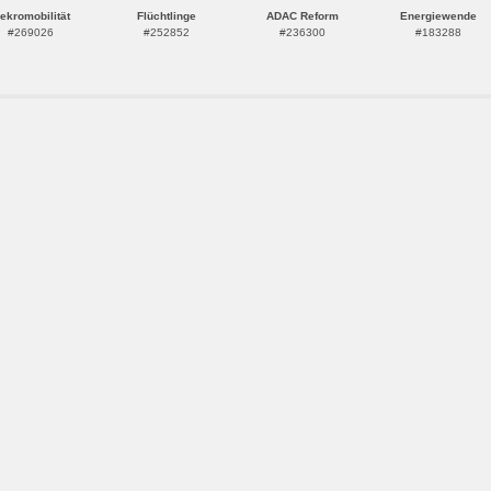
lekromobilität
Flüchtlinge
ADAC Reform
Energiewende
#269026
#252852
#236300
#183288