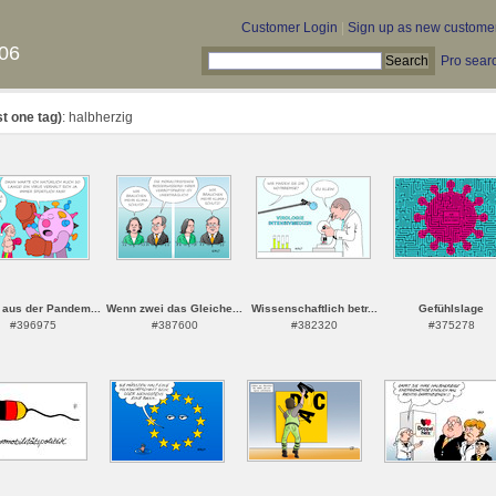
Customer Login
|
Sign up as new custome
06
Pro sear
st one tag)
: halbherzig
 aus der Pandem...
Wenn zwei das Gleiche...
Wissenschaftlich betr...
Gefühlslage
#396975
#387600
#382320
#375278