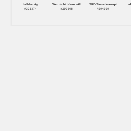
halbherzig
Wer nicht hören will
SPD-Steuerkonzept
e
#323374
#297808
#294569