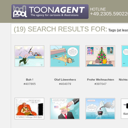
HOTLINE
+49.2305.59022
(19) SEARCH RESULTS FOR:
Tags (at lea
Buh !
Olaf Löwenherz
Frohe Weihnachten
Nichts
#407865
#404079
#397047