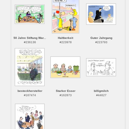
50 Jahre Stiftung War...
Haltberkeit
Guter Jahrgang
#236136
#223978
#223793
besteckhersteller
Starker Esser
billigmilch
#167474
#162873
#44627