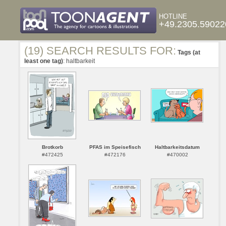
HOTLINE
+49.2305.59022
(19) SEARCH RESULTS FOR:
Tags (at
least one tag)
: haltbarkeit
Brotkorb
PFAS im Speisefisch
Haltbarkeitsdatum
#472425
#472176
#470002