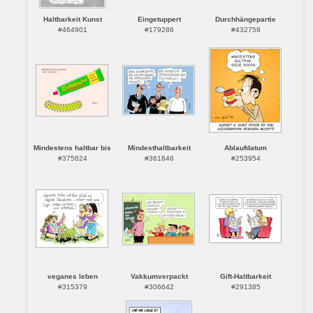
Haltbarkeit Kunst
Eingetuppert
Durchhängepartie
#464901
#179286
#432758
Mindestens haltbar bis
Mindesthaltbarkeit
Ablaufdatum
#375624
#361846
#253954
veganes leben
Vakkumverpackt
Gift-Haltbarkeit
#315379
#306642
#291385