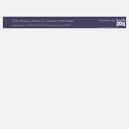
A product by
TOS
|
Privacy
|
About us
|
Contact
|
First Steps
Copyright © 2007-2026 toonpool.com GmbH
toonpool.com