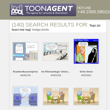
HOTLINE
+49.2305.59022
(140) SEARCH RESULTS FOR:
Tags (at
least one tag)
: hedge,fonds
Krankenkassenprinz
Im Kleinanleger Unive...
Grim times
#488238
#485298
#483981