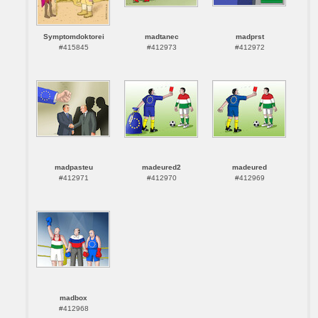
Symptomdoktorei
madtanec
madprst
#415845
#412973
#412972
madpasteu
madeured2
madeured
#412971
#412970
#412969
madbox
#412968