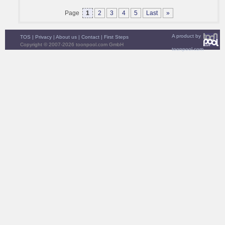
Page
1
2
3
4
5
Last
»
A product by
TOS
|
Privacy
|
About us
|
Contact
|
First Steps
Copyright © 2007-2026 toonpool.com GmbH
toonpool.com