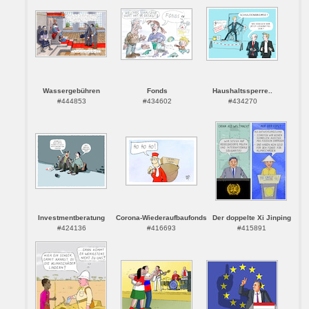
Wassergebühren
Fonds
Haushaltssperre..
#444853
#434602
#434270
Investmentberatung
Corona-Wiederaufbaufonds
Der doppelte Xi Jinping
#424136
#416693
#415891