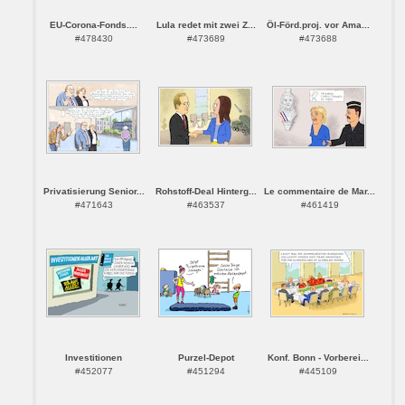
EU-Corona-Fonds....
Lula redet mit zwei Z...
Öl-Förd.proj. vor Ama...
#478430
#473689
#473688
Privatisierung Senior...
Rohstoff-Deal Hinterg...
Le commentaire de Mar...
#471643
#463537
#461419
Investitionen
Purzel-Depot
Konf. Bonn - Vorberei...
#452077
#451294
#445109