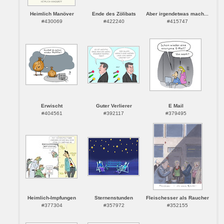
Heimlich Manöver
Ende des Zölibats
Aber irgendetwas mach...
#430069
#422240
#415747
Erwischt
Guter Verlierer
E Mail
#404561
#392117
#379495
Heimlich-Impfungen
Sternenstunden
Fleischesser als Raucher
#377304
#357972
#352155