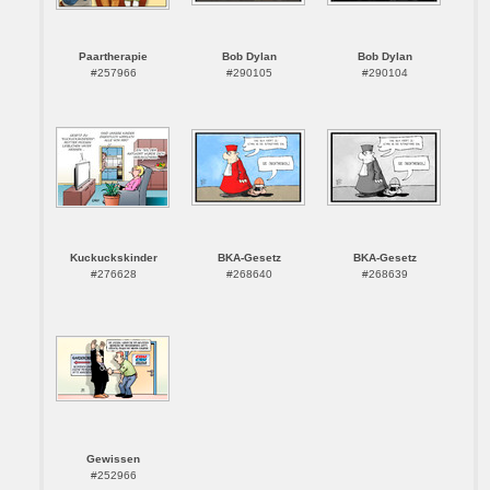
Paartherapie
Bob Dylan
Bob Dylan
#257966
#290105
#290104
Kuckuckskinder
BKA-Gesetz
BKA-Gesetz
#276628
#268640
#268639
Gewissen
#252966