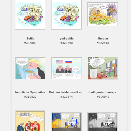
Selfie
yeti-selfie
filmstar
#307889
#322790
#322548
heimliche Sympathie
Bei den beiden weiß m...
Intelligenter Lautspr...
#319822
#317874
#300542