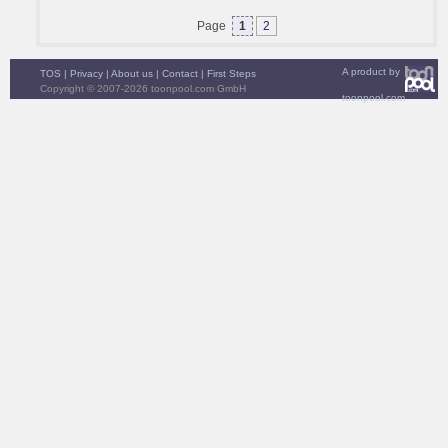
Page
1
2
A product by
TOS
|
Privacy
|
About us
|
Contact
|
First Steps
Copyright © 2007-2026 toonpool.com GmbH
toonpool.com