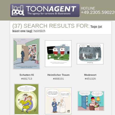
HOTLINE
+49.2305.59022
(37) SEARCH RESULTS FOR:
Tags (at
least one tag)
: heimlich
Schatten KI
Heimlicher Traum
Modewort
#481713
#468101
#451326