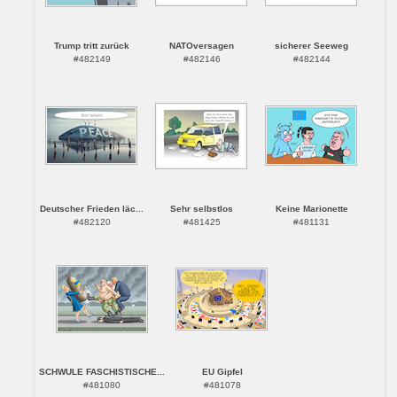
Trump tritt zurück
NATOversagen
sicherer Seeweg
#482149
#482146
#482144
Deutscher Frieden läc...
Sehr selbstlos
Keine Marionette
#482120
#481425
#481131
SCHWULE FASCHISTISCHE...
EU Gipfel
#481080
#481078