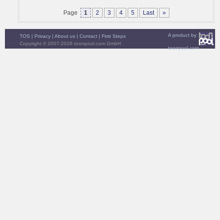
Page
1
2
3
4
5
Last
»
A product by
TOS
|
Privacy
|
About us
|
Contact
|
First Steps
Copyright © 2007-2026 toonpool.com GmbH
toonpool.com