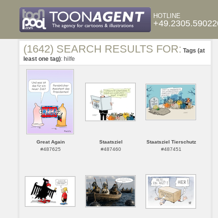
HOTLINE
+49.2305.59022
(1642) SEARCH RESULTS FOR:
Tags (at
least one tag)
: hilfe
Great Again
Staatsziel
Staatsziel Tierschutz
#487625
#487460
#487451