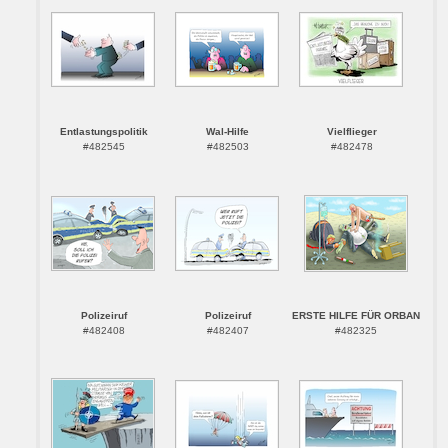
Entlastungspolitik
Wal-Hilfe
Vielflieger
#482545
#482503
#482478
Polizeiruf
Polizeiruf
ERSTE HILFE FÜR ORBAN
#482408
#482407
#482325