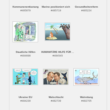
Kommunenentlastung
Marine positioniert sich
Gesundheitsreform
#485879
#485719
#485224
Staatliche Hilfen
HUMANITÄRE HILFE FÜR ...
#484698
#484545
Ukraine EU
Walschlacht
Walrettung
#484239
#482739
#482705