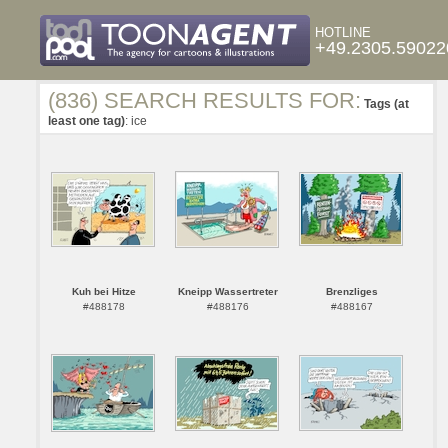
HOTLINE
+49.2305.59022
(836) SEARCH RESULTS FOR:
Tags (at
least one tag)
: ice
Kuh bei Hitze
Kneipp Wassertreter
Brenzliges
#488178
#488176
#488167