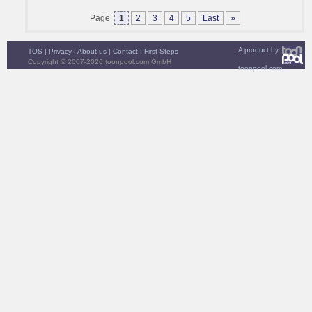
Page
1
2
3
4
5
Last
»
A product by
TOS
|
Privacy
|
About us
|
Contact
|
First Steps
Copyright © 2007-2026 toonpool.com GmbH
toonpool.com