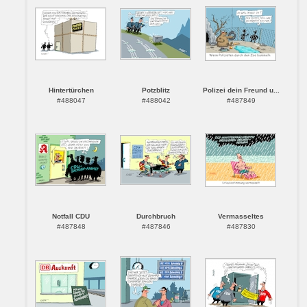
Hintertürchen
Potzblitz
Polizei dein Freund u...
#488047
#488042
#487849
Notfall CDU
Durchbruch
Vermasseltes
#487848
#487846
#487830