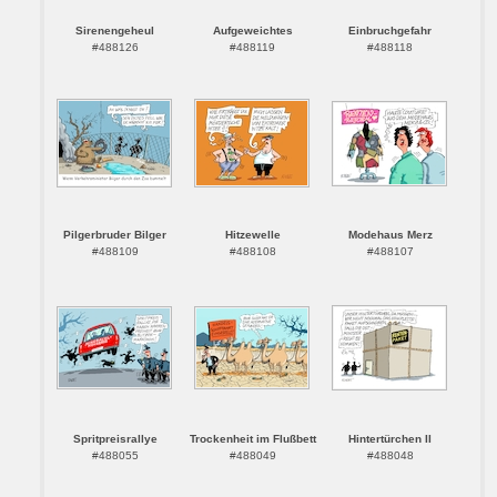
Sirenengeheul
Aufgeweichtes
Einbruchgefahr
#488126
#488119
#488118
Pilgerbruder Bilger
Hitzewelle
Modehaus Merz
#488109
#488108
#488107
Spritpreisrallye
Trockenheit im Flußbett
Hintertürchen II
#488055
#488049
#488048