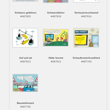
Schwarz gefahren
Schwarzfahrer
Vertrauensschwund
#487820
#487819
#487814
Auf und ab
Hütte brennt
Schaufensterkrankheit
#487813
#487812
#487763
Baustellenzeit
#487756