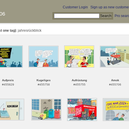
Customer Login
|
Sign up as new custome
06
Pro sear
st one tag)
: jahresrückblick
Aufpreis
Kugeliges
Aufrüstung
Amok
#455829
#455758
#455755
#455706