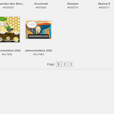
werden über Besc...
Geschenkt
Simulant
Musical II
#455583
#455582
#455578
#455577
esrückblick 2022
Jahresrückblick 2022
#417992
#417960
Page
1
2
3