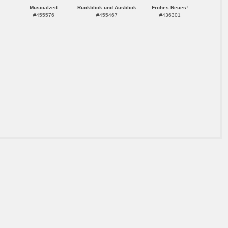
Musicalzeit
Rückblick und Ausblick
Frohes Neues!
#455576
#455467
#436301