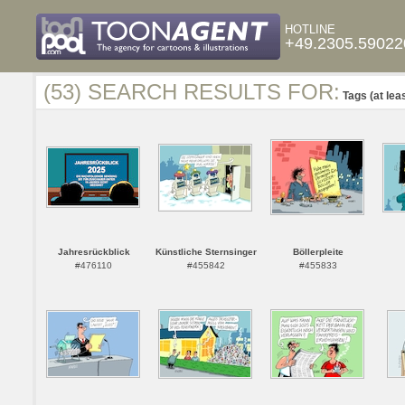
HOTLINE
+49.2305.59022
(53) SEARCH RESULTS FOR:
Tags (at lea
Jahresrückblick
Künstliche Sternsinger
Böllerpleite
#476110
#455842
#455833