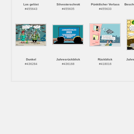
Los gelöst
Silvesterschrott
Pünktlicher Verlass
Besch
#455643
#455635
#455633
Dunkel
Jahresrückblick
Rückblick
Jahr
#436284
#436168
#418016