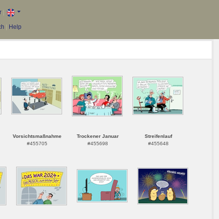
r
|
ch
|
Help
Vorsichtsmaßnahme
Trockener Januar
Streifenlauf
#455705
#455698
#455648