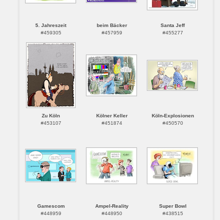
5. Jahreszeit
beim Bäcker
Santa Jeff
#459305
#457959
#455277
Zu Köln
Kölner Keller
Köln-Explosionen
#453107
#451874
#450570
Gamescom
Ampel-Reality
Super Bowl
#448959
#448950
#438515