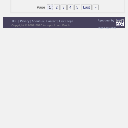
Page
1
2
3
4
5
Last
»
A product by
TOS
|
Privacy
|
About us
|
Contact
|
First Steps
Copyright © 2007-2026 toonpool.com GmbH
toonpool.com