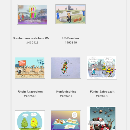
Bomben aus welchem We...
US-Bomben
#465413
#465346
Rhein furztrocken
Konfettischist
Fünfte Jahreszeit
#462513
#459451
#459309