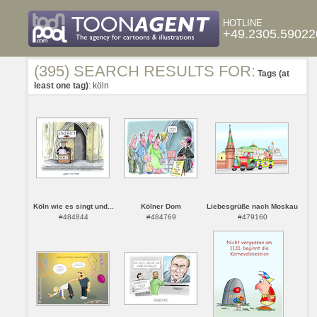
HOTLINE
+49.2305.59022
(395) SEARCH RESULTS FOR:
Tags (at
least one tag)
: köln
Köln wie es singt und...
Kölner Dom
Liebesgrüße nach Moskau
#484844
#484769
#479160