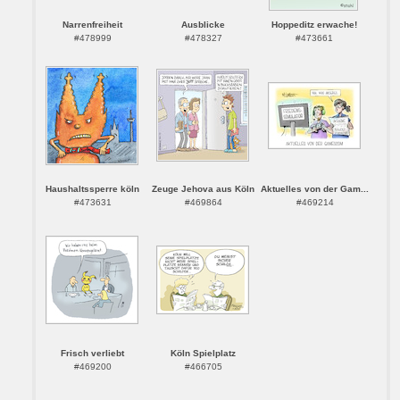
Narrenfreiheit
Ausblicke
Hoppeditz erwache!
#478999
#478327
#473661
Haushaltssperre köln
Zeuge Jehova aus Köln
Aktuelles von der Gam...
#473631
#469864
#469214
Frisch verliebt
Köln Spielplatz
#469200
#466705