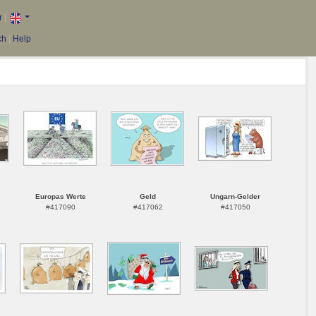
r
|
ch
|
Help
Europas Werte
Geld
Ungarn-Gelder
#417090
#417062
#417050