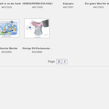
ili is on the hook
VERKÄUFERIN EVA KAILI
Eujeujeu
Ein gutes Wort für de
#417024
#417008
#417007
#417003
bische Mächte
Gierige EU-Parlamenta...
#416991
#416986
Page
1
2