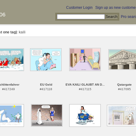
Customer Login
|
Sign up as new custome
06
Pro sear
st one tag)
: kaili
chlittenfahrer
EU Geld
EVA KAILI GLAUBT AN D...
Qatargate
#417249
#417118
#417115
#417095