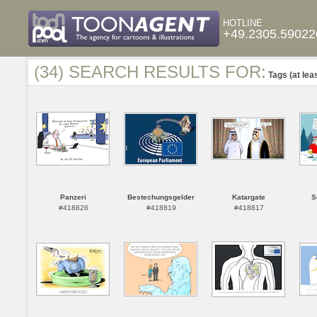
HOTLINE
+49.2305.59022
(34) SEARCH RESULTS FOR:
Tags (at lea
Panzeri
Bestechungsgelder
Katargate
S
#418826
#418819
#418817