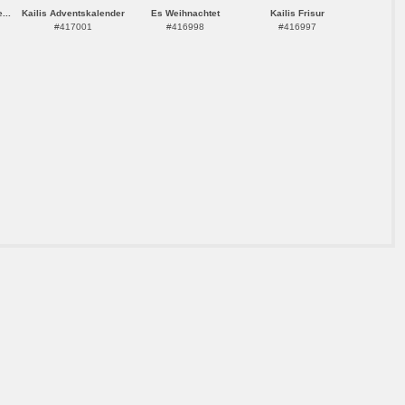
...
Kailis Adventskalender
Es Weihnachtet
Kailis Frisur
#417001
#416998
#416997