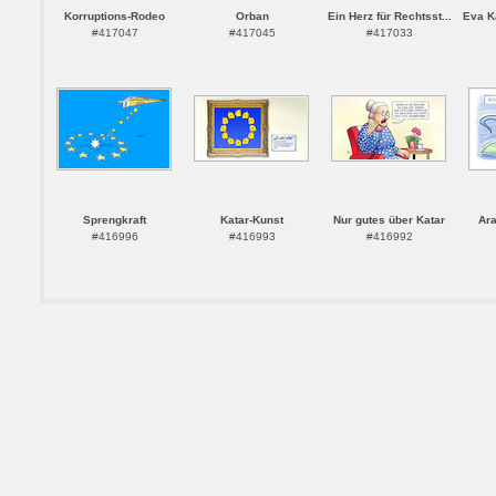
Korruptions-Rodeo
Orban
Ein Herz für Rechtsst...
Eva Ka
#417047
#417045
#417033
Sprengkraft
Katar-Kunst
Nur gutes über Katar
Ara
#416996
#416993
#416992