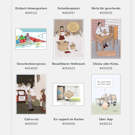
Einfach hinwegsehen
Schuldenpaket
Nicht für geschenkt
#460111
#460097
#459535
Geschenkeexpress
Bezahlbarer Hohlraum
Chista oder Kista.
#454600
#454423
#453229
Call-a-cat
Es rappelt im Karton
Uber App
#450525
#450000
#448141