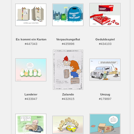
Es kommt ein Karton
Verpackungsflut
Geduldsspiel
#447343
#435896
#434103
Landeier
Zalando
Umzug
#433947
#432615
#179897