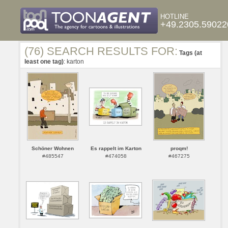
HOTLINE
+49.2305.59022
(76) SEARCH RESULTS FOR:
Tags (at
least one tag)
: karton
Schöner Wohnen
Es rappelt im Karton
proqm!
#485547
#474058
#467275