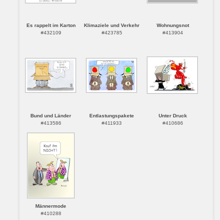
Es rappelt im Karton
Klimaziele und Verkehr
Wohnungsnot
#432109
#423785
#413904
Bund und Länder
Entlastungspakete
Unter Druck
#413586
#411933
#410686
Männermode
#410288