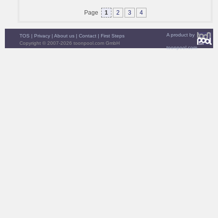
Page
1
2
3
4
A product by
TOS
|
Privacy
|
About us
|
Contact
|
First Steps
Copyright © 2007-2026 toonpool.com GmbH
toonpool.com