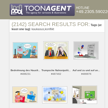
HOTLINE
+49.2305.59022
(2142) SEARCH RESULTS FOR:
Tags (at
least one tag)
: kaukasus,konflikt
Bedrohnung des Hausfr...
Trumpsche Nahostpolit...
Auf und zu und auf un...
#488231
#487462
#486876