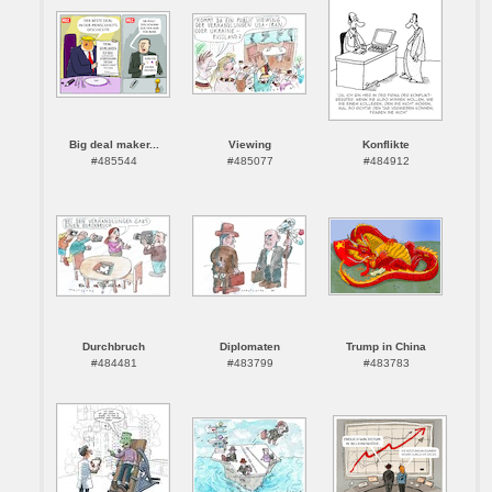
Big deal maker...
Viewing
Konflikte
#485544
#485077
#484912
Durchbruch
Diplomaten
Trump in China
#484481
#483799
#483783