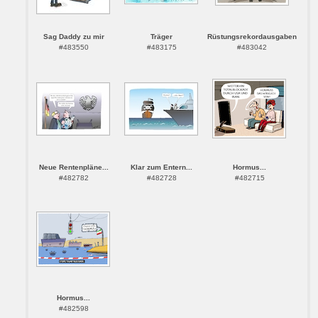
Sag Daddy zu mir
Träger
Rüstungsrekordausgaben
#483550
#483175
#483042
Neue Rentenpläne...
Klar zum Entern...
Hormus...
#482782
#482728
#482715
Hormus...
#482598