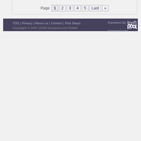
Page
1
2
3
4
5
Last
»
A product by
TOS
|
Privacy
|
About us
|
Contact
|
First Steps
Copyright © 2007-2026 toonpool.com GmbH
toonpool.com