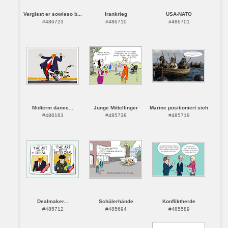
Vergisst er sowieso b...
Irankrieg
USA-NATO
#486723
#486710
#486701
Midterm dance...
Junge Mittelfinger
Marine positioniert sich
#486163
#485738
#485719
Dealmaker...
Schülerhände
Konfliktherde
#485712
#485694
#485589