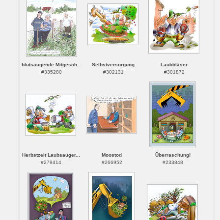
blutsaugende Mitgesch...
Selbstversorgung
Laubbläser
#335280
#302131
#301872
Herbstzeit Laubsauger...
Moostod
Überraschung!
#279414
#266952
#233848