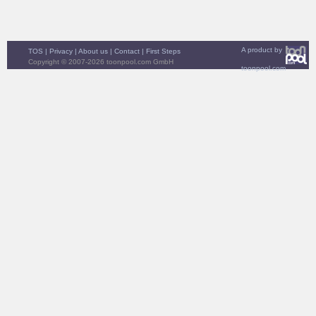
A product by
TOS
|
Privacy
|
About us
|
Contact
|
First Steps
Copyright © 2007-2026 toonpool.com GmbH
toonpool.com