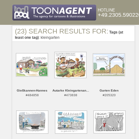
HOTLINE
+49.2305.59022
(23) SEARCH RESULTS FOR:
Tags (at
least one tag)
: kleingarten
Gießkannen-Hannes
Autarke Kleingartenan...
Garten Eden
#484858
#473838
#205320