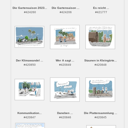
Die Gartensaison 2023...
Die Gartensaison ...
Es reicht ...
#424260
#424206
#421777
Der Klimawandel ...
Wer A sagt ...
Staunen in Kleingärte...
#420850
#420849
#420848
Kommunikation...
Daneben ...
Die Plattensammlung ...
#420847
#420846
#420845