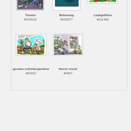
Trauma
Bebauung
Laubgebläse
#233618
#233577
#211383
german schrebergardens
Horror movie
#62942
#3607