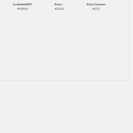
1vobobild007
Knut...
Knut Cartoon
#58865
#2018
#222