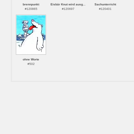
brennpunkt
Eisbär Knut wird ausg...
Sachunterricht
#120865
#120697
#120401
ohne Worte
#502