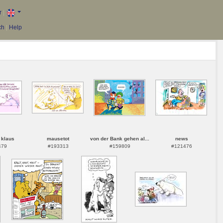
r
|
ch
|
Help
 klaus
mausetot
von der Bank gehen al...
news
479
#193313
#159809
#121476