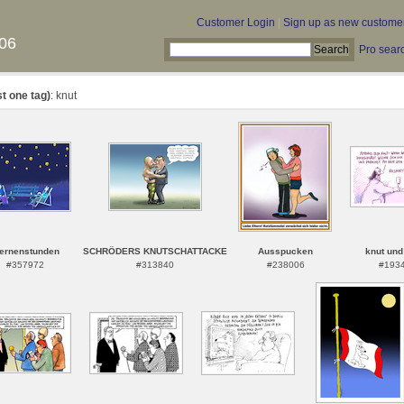
Customer Login
|
Sign up as new custome
06
Pro sear
st one tag)
: knut
ernenstunden
SCHRÖDERS KNUTSCHATTACKE
Ausspucken
knut und
#357972
#313840
#238006
#193