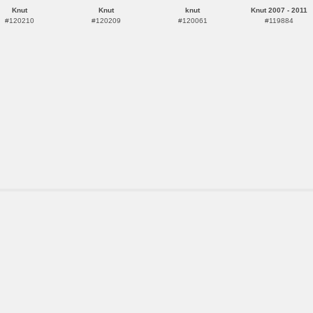
Knut
Knut
knut
Knut 2007 - 2011
#120210
#120209
#120061
#119884