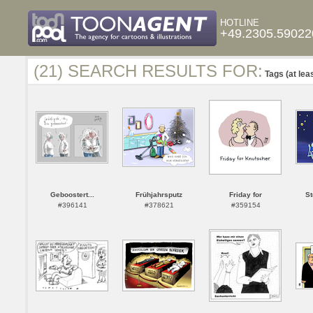
HOTLINE
+49.2305.59022
(21) SEARCH RESULTS FOR:
Tags (at lea
Geboostert...
Frühjahrsputz
Friday for
St
#396141
#378621
#359154