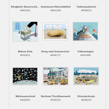
Klingbeils Steuerschä...
Kommunen-Rekorddefizit
Vulkanausbruch
#464261
#461436
#456913
Bidens Erbe
Krieg statt Sommerloch
Vulkanologen
#456911
#448172
#441989
Weltraumschrott
Nochmal Tischfeuerwerk
Silvesterkrater
#440051
#436231
#436224