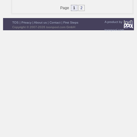
Page
1
2
A product by
TOS
|
Privacy
|
About us
|
Contact
|
First Steps
Copyright © 2007-2026 toonpool.com GmbH
toonpool.com