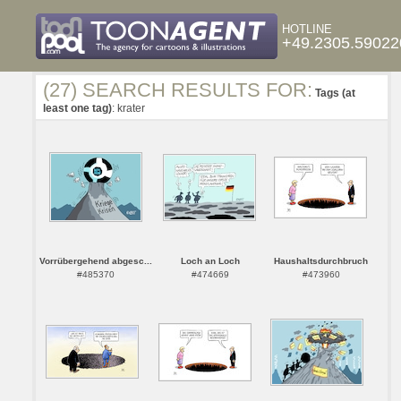
HOTLINE
+49.2305.59022
(27) SEARCH RESULTS FOR:
Tags (at
least one tag)
: krater
Vorrübergehend abgesc...
Loch an Loch
Haushaltsdurchbruch
#485370
#474669
#473960