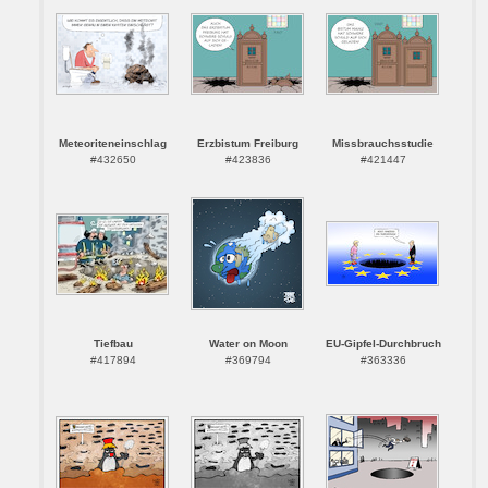
Meteoriteneinschlag
Erzbistum Freiburg
Missbrauchsstudie
#432650
#423836
#421447
Tiefbau
Water on Moon
EU-Gipfel-Durchbruch
#417894
#369794
#363336