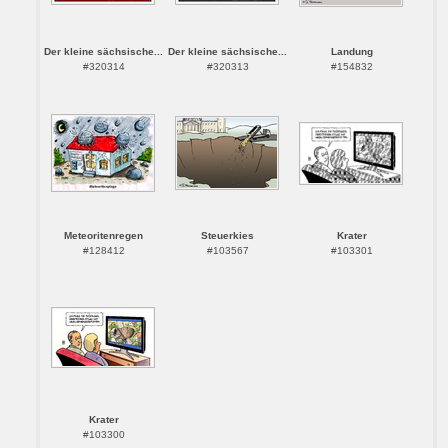
Der kleine sächsische...
Der kleine sächsische...
Landung
#320314
#320313
#154832
Meteoritenregen
Steuerkies
Krater
#128412
#103567
#103301
Krater
#103300