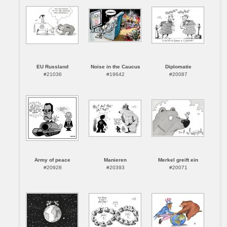
EU Russland
Noise in the Caucus
Diplomatie
#21036
#19642
#20087
Army of peace
Manieren
Merkel greift ein
#20928
#20393
#20071