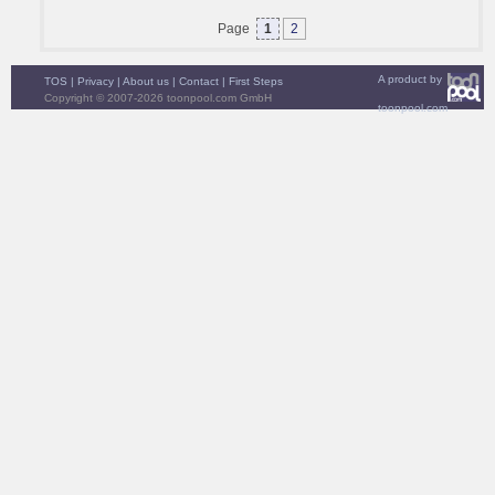
Page
1
2
A product by
TOS
|
Privacy
|
About us
|
Contact
|
First Steps
Copyright © 2007-2026 toonpool.com GmbH
toonpool.com