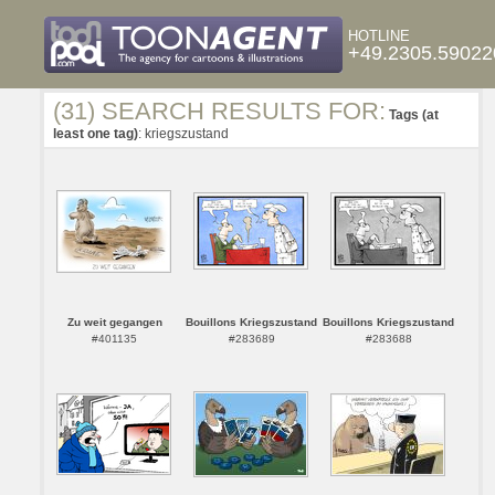
HOTLINE
+49.2305.59022
(31) SEARCH RESULTS FOR:
Tags (at
least one tag)
: kriegszustand
Zu weit gegangen
Bouillons Kriegszustand
Bouillons Kriegszustand
#401135
#283689
#283688