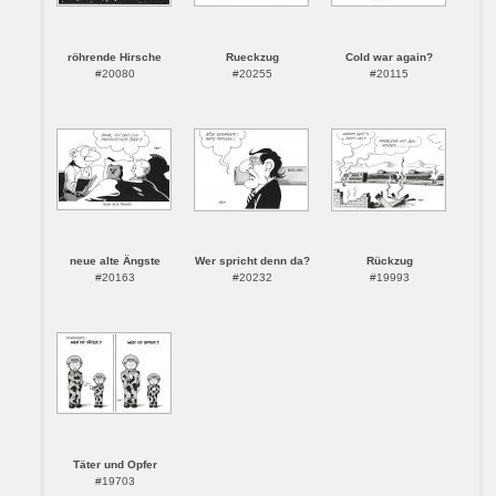
röhrende Hirsche
Rueckzug
Cold war again?
#20080
#20255
#20115
neue alte Ängste
Wer spricht denn da?
Rückzug
#20163
#20232
#19993
Täter und Opfer
#19703