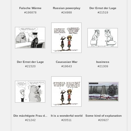
Falsche Wärme
Russian powerplay
Der Ernst der Lage
#196878
#24988
#21519
Der Ernst der Lage
Caucasian War
business
#21520
#19643
#21309
Die mächtigste Frau d...
It is a wonderful world
Some kind of explanation
#21242
#20511
#20927