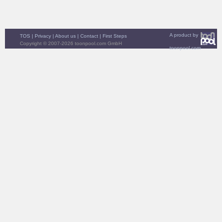
A product by
TOS
|
Privacy
|
About us
|
Contact
|
First Steps
Copyright © 2007-2026 toonpool.com GmbH
toonpool.com