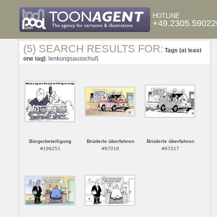
HOTLINE
+49.2305.59022
(5) SEARCH RESULTS FOR:
Tags (at least
one tag)
: lenkungsausschuß
Bürgerbeteiligung
Brüderle überfahren
Brüderle überfahren
#198251
#87018
#87017