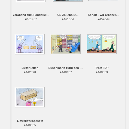
Vorabend zum Handelsk...
US Zöllehölle...
Scholz - wir arbeiten...
#461457
#461304
#452044
Lieferketten
Buschmann zufrieden ....
Trotz FDP
#442598
#440437
#440339
Lieferkettengesetz
#440335