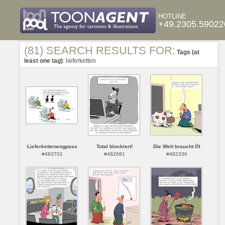
HOTLINE
+49.2305.59022
(81) SEARCH RESULTS FOR:
Tags (at
least one tag)
: lieferketten
Lieferkettenengpass
Total blockiert!
Die Welt braucht Öl
#483701
#482681
#482336