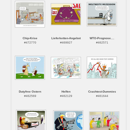
Chip-Krise
Lieferketten-Angebot
WTO-Prognose....
#472770
#469927
#462571
Dutyfree Ostern
Helfen
Crashtest-Dummies
#462569
#462129
#461644