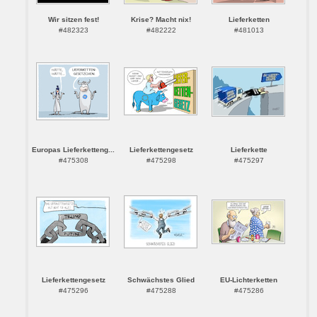
Wir sitzen fest!
Krise? Macht nix!
Lieferketten
#482323
#482222
#481013
Europas Lieferketteng...
Lieferkettengesetz
Lieferkette
#475308
#475298
#475297
Lieferkettengesetz
Schwächstes Glied
EU-Lichterketten
#475296
#475288
#475286