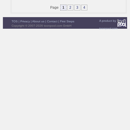
Page
1
2
3
4
A product by
TOS
|
Privacy
|
About us
|
Contact
|
First Steps
Copyright © 2007-2026 toonpool.com GmbH
toonpool.com