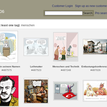
Customer Login
|
Sign up as new custome
06
Pro sear
t least one tag)
: menschen
 in seinem Namen
Leihmutter
Menschen und Technik
Entlastungskonferenz 
#487575
#487523
#487248
#487026