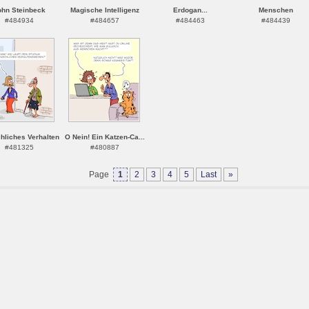
ohn Steinbeck
Magische Intelligenz
Erdogan...
Menschen
#484934
#484657
#484463
#484439
hliches Verhalten
O Nein! Ein Katzen-Ca...
#481325
#480887
Page
1
2
3
4
5
Last
»