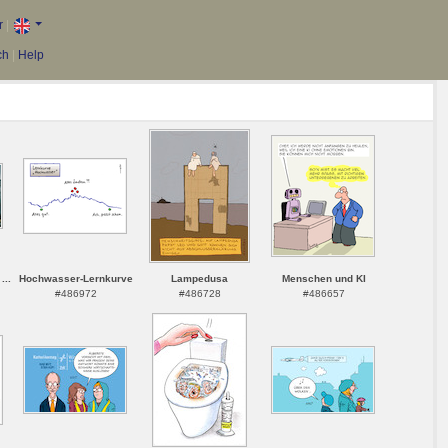
r
|
ch
|
Help
...
Hochwasser-Lernkurve
Lampedusa
Menschen und KI
#486972
#486728
#486657