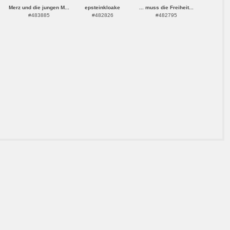
Merz und die jungen M...
epsteinkloake
... muss die Freiheit...
#483885
#482826
#482795