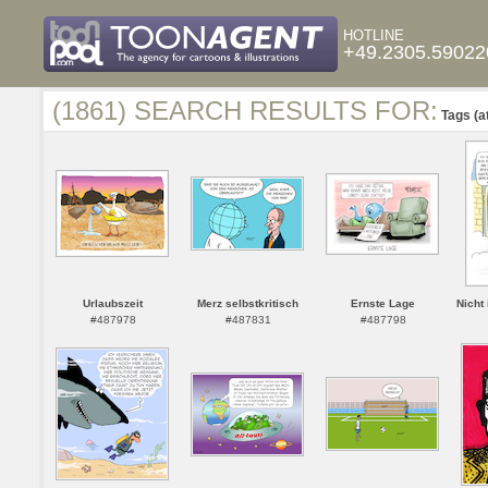
HOTLINE
+49.2305.59022
(1861) SEARCH RESULTS FOR:
Tags (a
Urlaubszeit
Merz selbstkritisch
Ernste Lage
Nicht
#487978
#487831
#487798