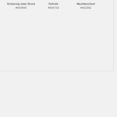
Schwesig unter Druck
Fallrohr
Machtwechsel
#404865
#404744
#403382