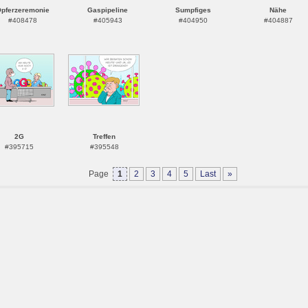
pferzeremonie
Gaspipeline
Sumpfiges
Nähe
#408478
#405943
#404950
#404887
2G
Treffen
#395715
#395548
Page
1
2
3
4
5
Last
»