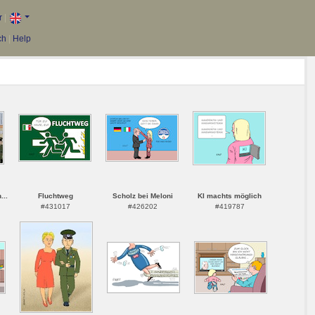
r
|
ch
|
Help
...
Fluchtweg
Scholz bei Meloni
KI machts möglich
#431017
#426202
#419787