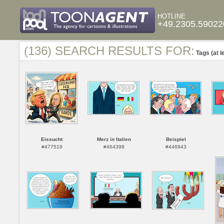
HOTLINE
+49.2305.59022
(136) SEARCH RESULTS FOR:
Tags (at l
Eissucht
Merz in Italien
Beispiel
#477518
#464398
#446943