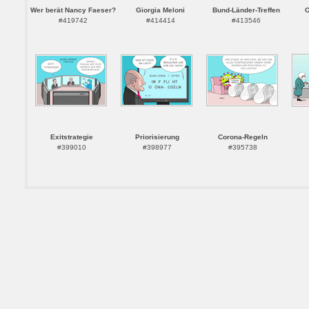
Wer berät Nancy Faeser?
Giorgia Meloni
Bund-Länder-Treffen
O
#419742
#414414
#413546
Exitstrategie
Priorisierung
Corona-Regeln
#399010
#398977
#395738