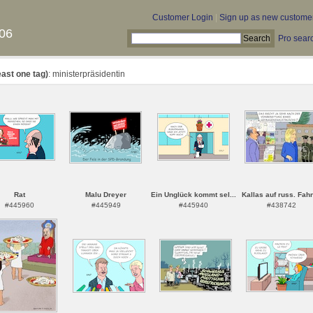
Customer Login
|
Sign up as new custome
06
Pro sear
east one tag)
: ministerpräsidentin
Rat
Malu Dreyer
Ein Unglück kommt sel...
Kallas auf russ. Fahn
#445960
#445949
#445940
#438742