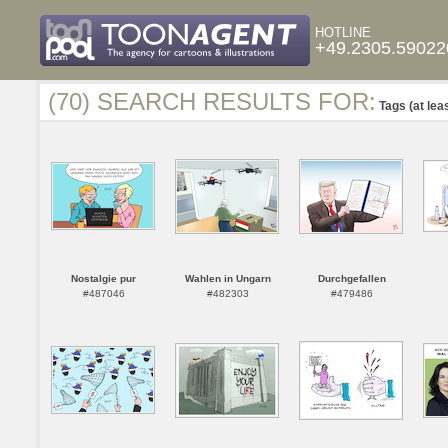
HOTLINE
+49.2305.59022
(70) SEARCH RESULTS FOR:
Tags (at lea
Nostalgie pur
Wahlen in Ungarn
Durchgefallen
#487046
#482303
#479486