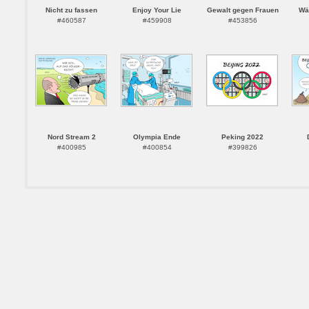
Nicht zu fassen
Enjoy Your Lie
Gewalt gegen Frauen
Wä
#460587
#459908
#453856
Nord Stream 2
Olympia Ende
Peking 2022
#400985
#400854
#399826