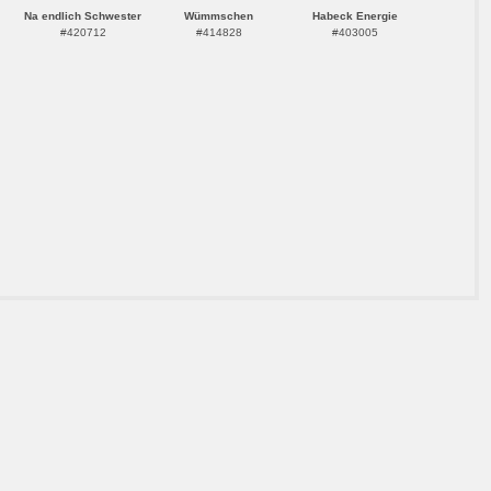
Na endlich Schwester
Wümmschen
Habeck Energie
#420712
#414828
#403005