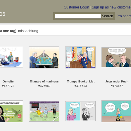
Customer Login
|
Sign up as new custome
06
Pro sear
st one tag)
: missachtung
Gehelfe
Triangle of madness
Trumps Bucket List
Jetzt redet Putin
#477773
#476963
#476513
#474467