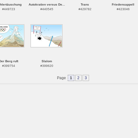
hlertäuschung
Autokratien versus De...
Trans
Friedensappell
#449723
#440545
#429782
#423046
Der Berg ruft
Slalom
#399754
#399620
Page
1
2
3