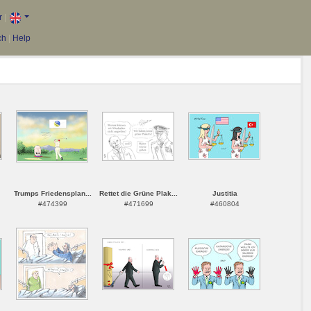
r
|
ch
|
Help
Trumps Friedensplan...
Rettet die Grüne Plak...
Justitia
#474399
#471699
#460804