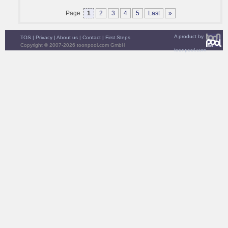
Page
1
2
3
4
5
Last
»
A product by
TOS
|
Privacy
|
About us
|
Contact
|
First Steps
Copyright © 2007-2026 toonpool.com GmbH
toonpool.com