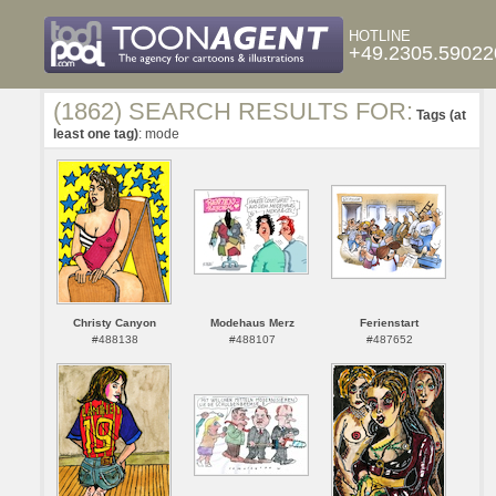
HOTLINE
+49.2305.59022
(1862) SEARCH RESULTS FOR:
Tags (at
least one tag)
: mode
Christy Canyon
Modehaus Merz
Ferienstart
#488138
#488107
#487652