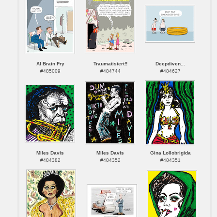
AI Brain Fry
Traumatisiert!!
Deepdiven...
#485009
#484744
#484627
Miles Davis
Miles Davis
Gina Lollobrigida
#484382
#484352
#484351