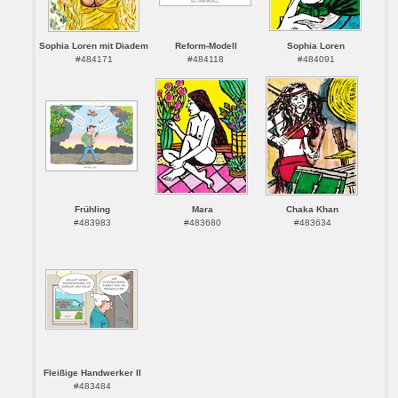
Sophia Loren mit Diadem
Reform-Modell
Sophia Loren
#484171
#484118
#484091
Frühling
Mara
Chaka Khan
#483983
#483680
#483634
Fleißige Handwerker II
#483484