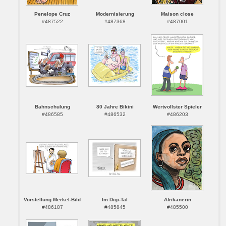
Penelope Cruz
Modernisierung
Maison close
#487522
#487368
#487001
Bahnschulung
80 Jahre Bikini
Wertvollster Spieler
#486585
#486532
#486203
Vorstellung Merkel-Bild
Im Digi-Tal
Afrikanerin
#486187
#485845
#485500