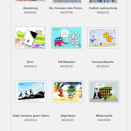
Atomkrieg
Die Grenzen des Fenst...
Catfish radioactivity
#439164
#433786
#430231
Eris!
US-Mutation
Corona-Abwehr
#429413
#418230
#418224
Unter keinem guten Stern
High Noon
Winterwelle
#418214
#418211
#416083