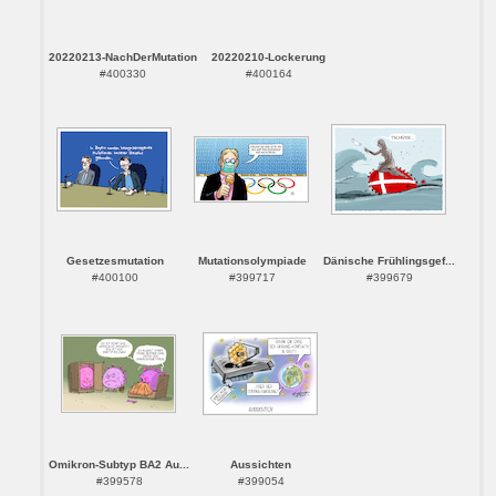
20220213-NachDerMutation
20220210-Lockerung
#400330
#400164
Gesetzesmutation
Mutationsolympiade
Dänische Frühlingsgef...
#400100
#399717
#399679
Omikron-Subtyp BA2 Au...
Aussichten
#399578
#399054