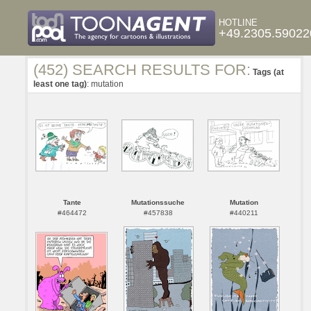
HOTLINE
+49.2305.59022
(452) SEARCH RESULTS FOR:
Tags (at
least one tag)
: mutation
Tante
Mutationssuche
Mutation
#464472
#457838
#440211