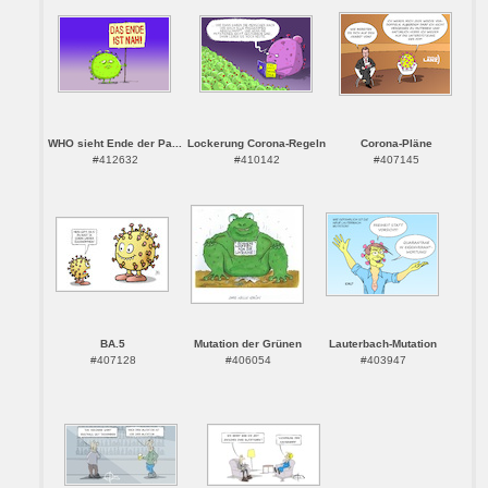
WHO sieht Ende der Pa...
Lockerung Corona-Regeln
Corona-Pläne
#412632
#410142
#407145
BA.5
Mutation der Grünen
Lauterbach-Mutation
#407128
#406054
#403947