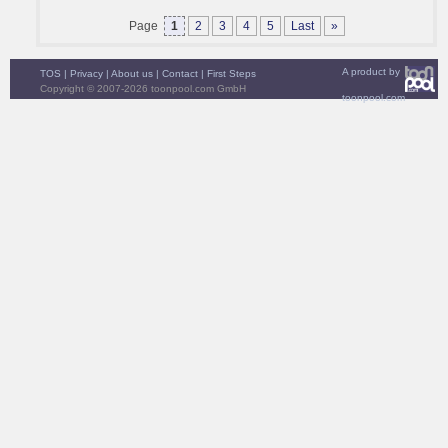
Page
1
2
3
4
5
Last
»
A product by
TOS
|
Privacy
|
About us
|
Contact
|
First Steps
Copyright © 2007-2026 toonpool.com GmbH
toonpool.com