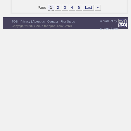
Page
1
2
3
4
5
Last
»
A product by
TOS
|
Privacy
|
About us
|
Contact
|
First Steps
Copyright © 2007-2026 toonpool.com GmbH
toonpool.com