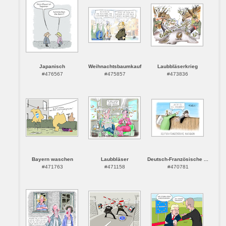
Japanisch
Weihnachtsbaumkauf
Laubbläserkrieg
#476567
#475857
#473836
Bayern waschen
Laubbläser
Deutsch-Französische ...
#471763
#471158
#470781