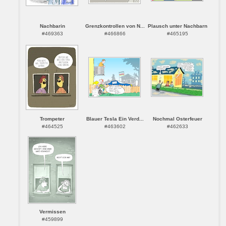
Nachbarin
Grenzkontrollen von N...
Plausch unter Nachbarn
#469363
#466866
#465195
Trompeter
Blauer Tesla Ein Verd...
Nochmal Osterfeuer
#464525
#463602
#462633
Vermissen
#459899