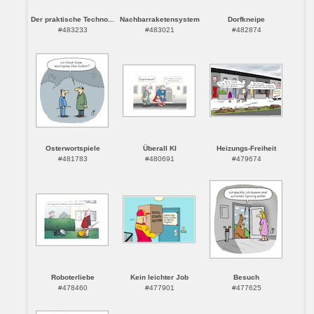
Der praktische Techno...
Nachbarraketensystem
Dorfkneipe
#483233
#483021
#482874
Osterwortspiele
Überall KI
Heizungs-Freiheit
#481783
#480691
#479674
Roboterliebe
Kein leichter Job
Besuch
#478460
#477901
#477625