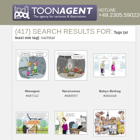
HOTLINE
+49.2305.59022
(417) SEARCH RESULTS FOR:
Tags (at
least one tag)
: nachbar
Monogam
Narzissmus
Babys Beitrag
#487112
#486557
#484448