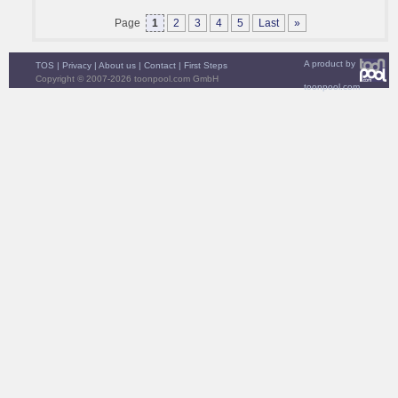
Page
1
2
3
4
5
Last
»
A product by
TOS
|
Privacy
|
About us
|
Contact
|
First Steps
Copyright © 2007-2026 toonpool.com GmbH
toonpool.com