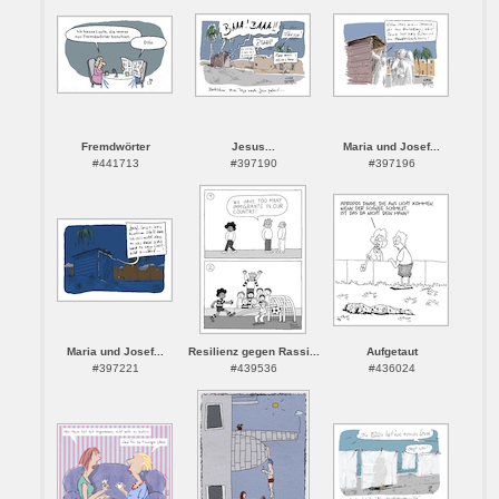
Fremdwörter
Jesus...
Maria und Josef...
#441713
#397190
#397196
Maria und Josef...
Resilienz gegen Rassi...
Aufgetaut
#397221
#439536
#436024