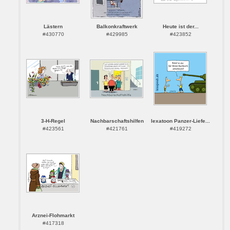
Lästern
Balkonkraftwerk
Heute ist der...
#430770
#429985
#423852
3-H-Regel
Nachbarschaftshilfen
lexatoon Panzer-Liefe...
#423561
#421761
#419272
Arznei-Flohmarkt
#417318