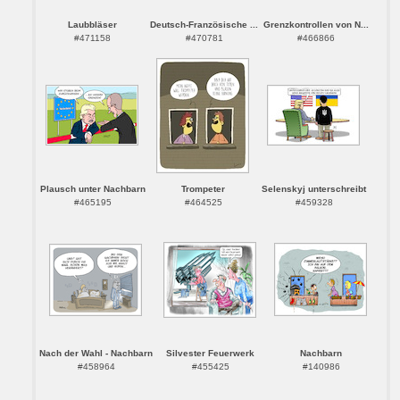
Laubbläser
Deutsch-Französische ...
Grenzkontrollen von N...
#471158
#470781
#466866
Plausch unter Nachbarn
Trompeter
Selenskyj unterschreibt
#465195
#464525
#459328
Nach der Wahl - Nachbarn
Silvester Feuerwerk
Nachbarn
#458964
#455425
#140986