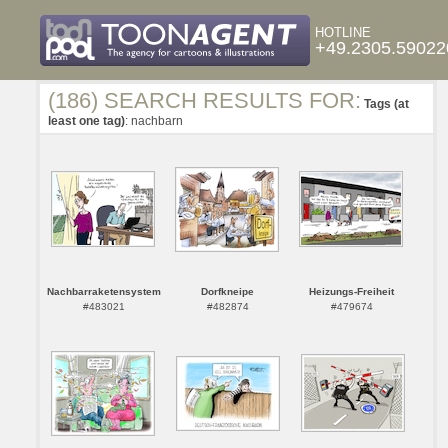
HOTLINE
+49.2305.59022
(186) SEARCH RESULTS FOR:
Tags (at
least one tag)
: nachbarn
Nachbarraketensystem
Dorfkneipe
Heizungs-Freiheit
#483021
#482874
#479674