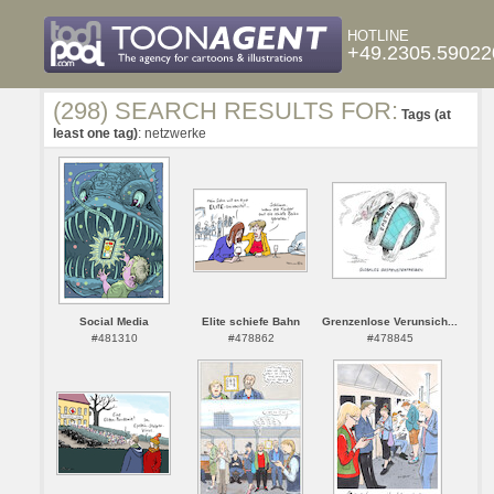
HOTLINE
+49.2305.59022
(298) SEARCH RESULTS FOR:
Tags (at
least one tag)
: netzwerke
Social Media
Elite schiefe Bahn
Grenzenlose Verunsich...
#481310
#478862
#478845