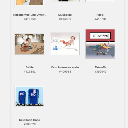
Terrorismus und Unter...
Muskolini
Flieg!
#416758
#416339
#415731
Selfie
Kein Interesse mehr
Tatwaffe
#413381
#409083
#396949
Deutsche Bank
#396820