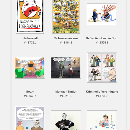
Heilanstalt
Schwarmwissen
DeSantis - Lost in Sp...
#437311
#434642
#425588
Scam
Monster Tinder
Kriminelle Vereinigung
#425497
#422180
#417338