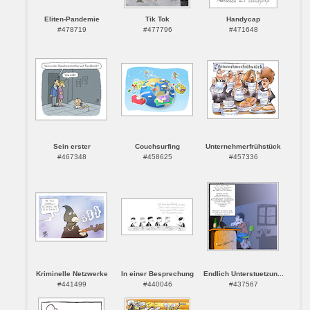
Eliten-Pandemie
Tik Tok
Handycap
#478719
#477796
#471648
Sein erster
Couchsurfing
Unternehmerfrühstück
#467348
#458625
#457336
Kriminelle Netzwerke
In einer Besprechung
Endlich Unterstuetzun...
#441499
#440046
#437567