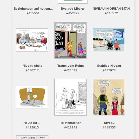
Beziehungen auf neuem...
Bye bye Liberty
NIVEAU IN ORBANISTAN
#455551
#452877
#446572
Niveau sinkt
Traum vom Ruhm
Stabiles Niveau
#430217
#423579
#422976
Heute ist ...
Idiotensicher
Niveau
#422915
#418742
#418353