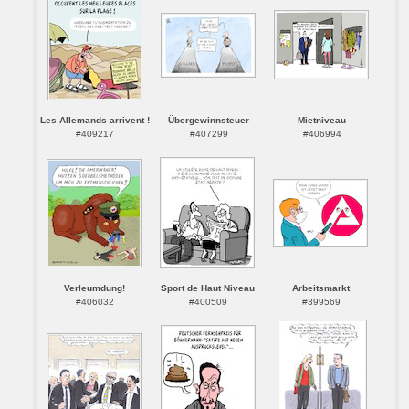
Les Allemands arrivent !
Übergewinnsteuer
Mietniveau
#409217
#407299
#406994
Verleumdung!
Sport de Haut Niveau
Arbeitsmarkt
#406032
#400509
#399569