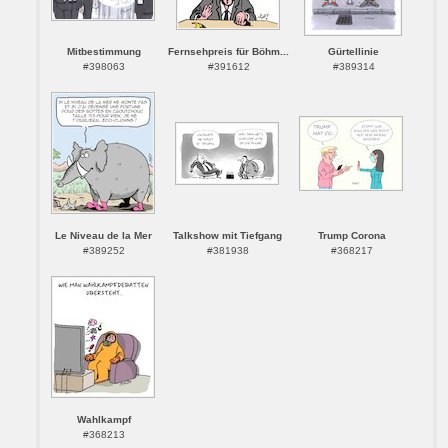
Mitbestimmung
Fernsehpreis für Böhm...
Gürtellinie
#398063
#391612
#389314
Le Niveau de la Mer
Talkshow mit Tiefgang
Trump Corona
#389252
#381938
#368217
Wahlkampf
#368213