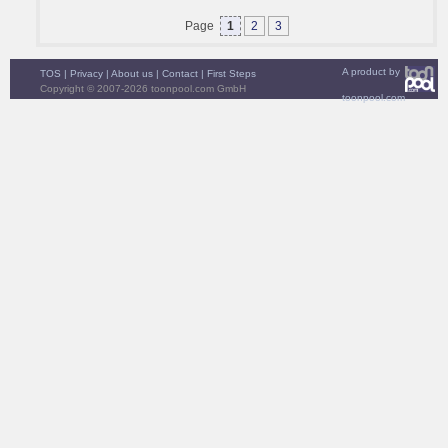
Page
1
2
3
A product by
TOS
|
Privacy
|
About us
|
Contact
|
First Steps
Copyright © 2007-2026 toonpool.com GmbH
toonpool.com