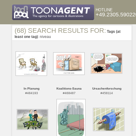
HOTLINE
+49.2305.59022
(68) SEARCH RESULTS FOR:
Tags (at
least one tag)
: niveau
In Planung
Koalitions-Sauna
Ursachenforschung
#484193
#468487
#458114