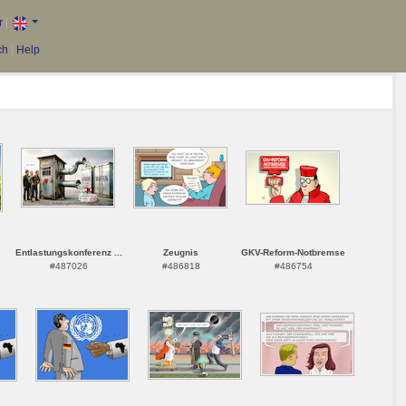
r
|
ch
|
Help
Entlastungskonferenz ...
Zeugnis
GKV-Reform-Notbremse
#487026
#486818
#486754