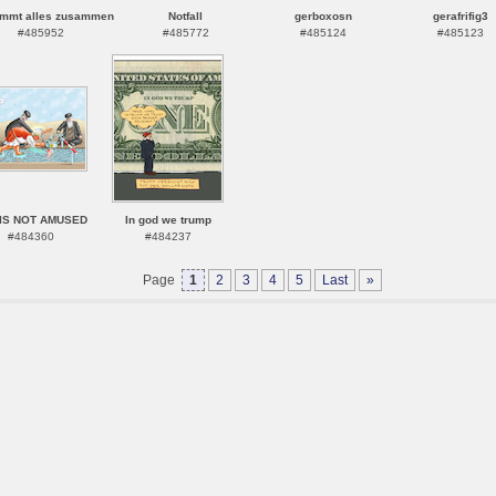
mmt alles zusammen
Notfall
gerboxosn
gerafrifig3
#485952
#485772
#485124
#485123
 IS NOT AMUSED
In god we trump
#484360
#484237
Page
1
2
3
4
5
Last
»