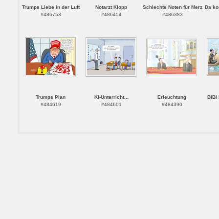
Trumps Liebe in der Luft
Notarzt Klopp
Schlechte Noten für Merz
Da ko
#486753
#486454
#486383
Trumps Plan
KI-Unterricht...
Erleuchtung
BIBI
#484619
#484601
#484390