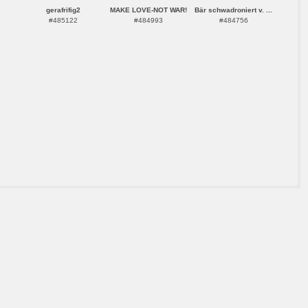
gerafrifig2
MAKE LOVE-NOT WAR!
Bär schwadroniert v. ...
#485122
#484993
#484756