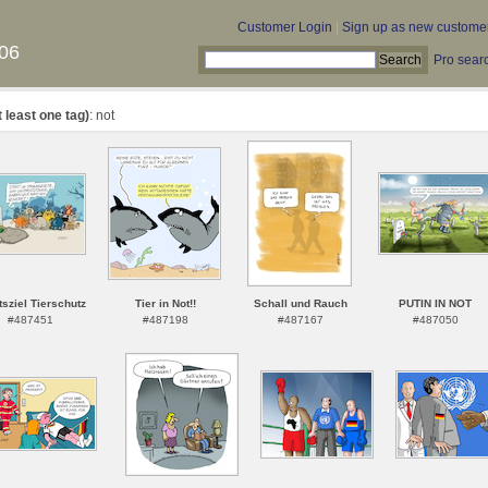
Customer Login
|
Sign up as new custome
06
Pro sear
t least one tag)
: not
tsziel Tierschutz
Tier in Not!!
Schall und Rauch
PUTIN IN NOT
#487451
#487198
#487167
#487050