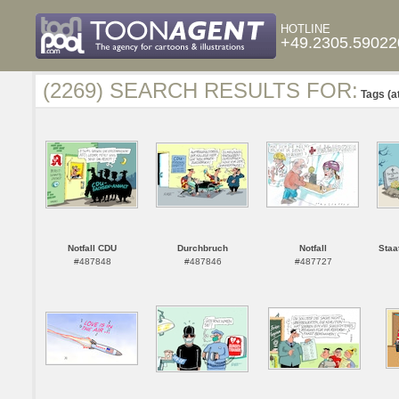
HOTLINE
+49.2305.59022
(2269) SEARCH RESULTS FOR:
Tags (a
Notfall CDU
Durchbruch
Notfall
Staa
#487848
#487846
#487727