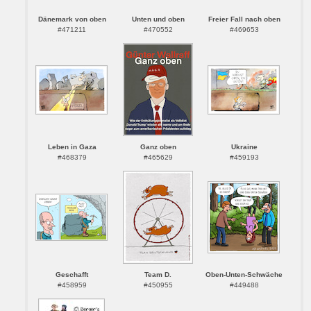
Dänemark von oben
Unten und oben
Freier Fall nach oben
#471211
#470552
#469653
Leben in Gaza
Ganz oben
Ukraine
#468379
#465629
#459193
Geschafft
Team D.
Oben-Unten-Schwäche
#458959
#450955
#449488