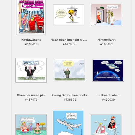
Nacktwäsche
Nach oben buckeln n u...
Himmelfahrt
#448418
#447852
#168451
Oben hui unten pfui
Boeing Schrauben Locker
Luft nach oben
#437476
#436801
#429039