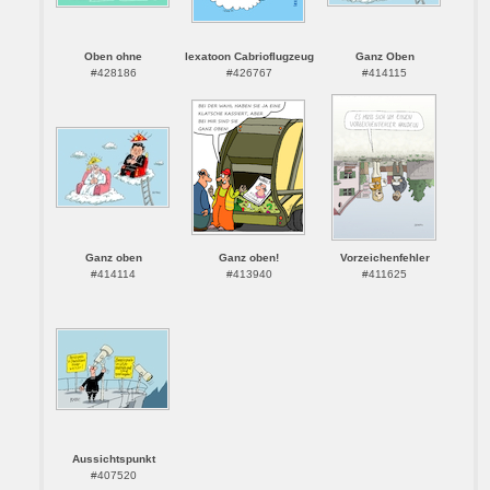
Oben ohne
lexatoon Cabrioflugzeug
Ganz Oben
#428186
#426767
#414115
Ganz oben
Ganz oben!
Vorzeichenfehler
#414114
#413940
#411625
Aussichtspunkt
#407520