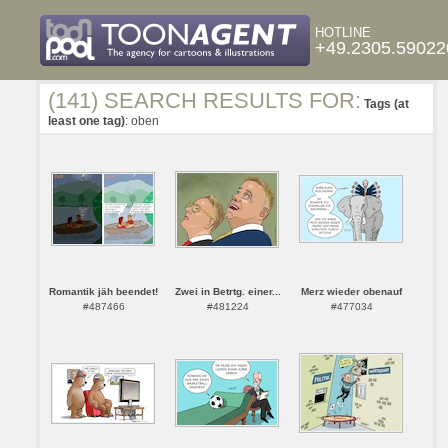
HOTLINE
+49.2305.59022
(141) SEARCH RESULTS FOR:
Tags (at
least one tag)
: oben
Romantik jäh beendet!
Zwei in Betrtg. einer...
Merz wieder obenauf
#487466
#481224
#477034