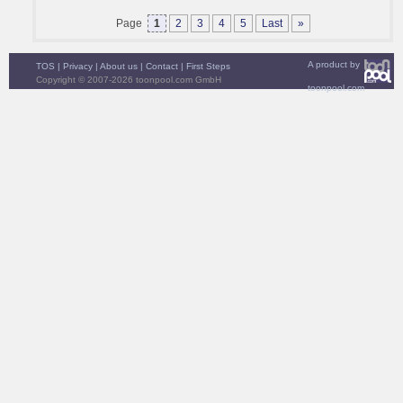
Page
1
2
3
4
5
Last
»
A product by
TOS
|
Privacy
|
About us
|
Contact
|
First Steps
Copyright © 2007-2026 toonpool.com GmbH
toonpool.com