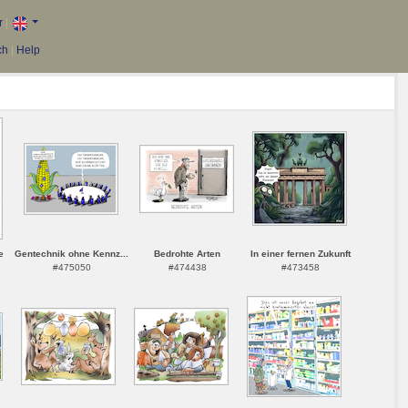
r
|
ch
|
Help
e
Gentechnik ohne Kennz...
Bedrohte Arten
In einer fernen Zukunft
#475050
#474438
#473458