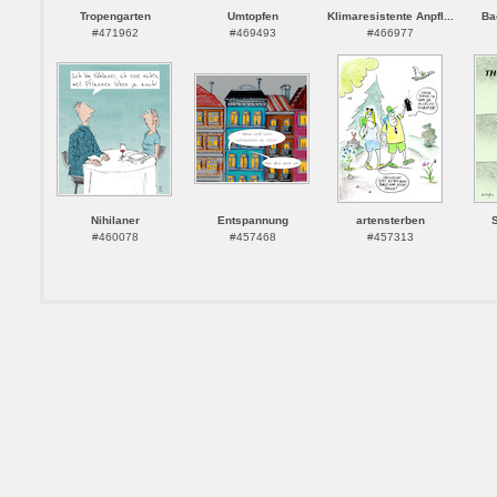
Tropengarten
Umtopfen
Klimaresistente Anpfl...
Ba
#471962
#469493
#466977
Nihilaner
Entspannung
artensterben
S
#460078
#457468
#457313