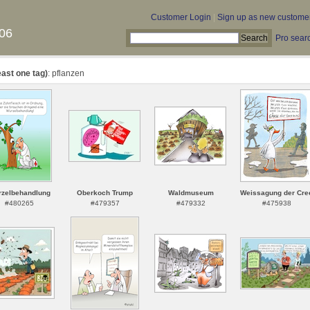
Customer Login
|
Sign up as new custome
06
Pro sear
east one tag)
: pflanzen
zelbehandlung
Oberkoch Trump
Waldmuseum
Weissagung der Cre
#480265
#479357
#479332
#475938