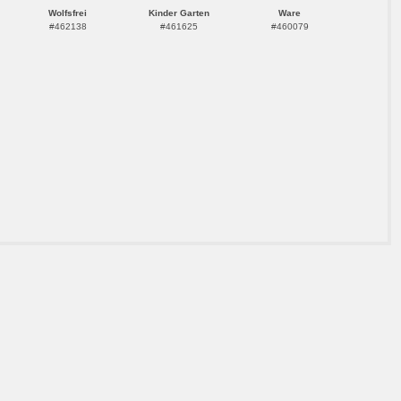
Wolfsfrei
Kinder Garten
Ware
#462138
#461625
#460079