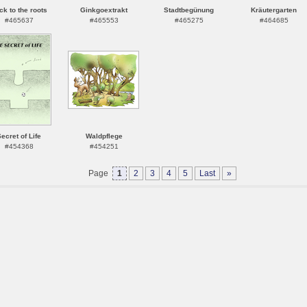
ck to the roots
Ginkgoextrakt
Stadtbegünung
Kräutergarten
#465637
#465553
#465275
#464685
ecret of Life
Waldpflege
#454368
#454251
Page
1
2
3
4
5
Last
»