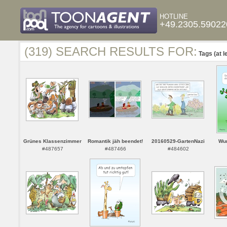
HOTLINE
+49.2305.59022
(319) SEARCH RESULTS FOR:
Tags (at l
Grünes Klassenzimmer
Romantik jäh beendet!
20160529-GartenNazi
Wur
#487657
#487466
#484602