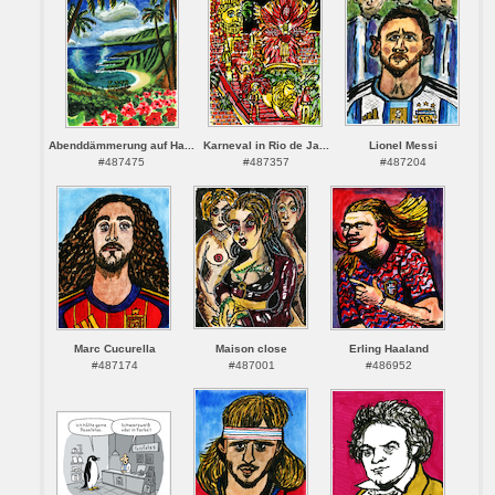
Abenddämmerung auf Ha...
Karneval in Rio de Ja...
Lionel Messi
#487475
#487357
#487204
Marc Cucurella
Maison close
Erling Haaland
#487174
#487001
#486952