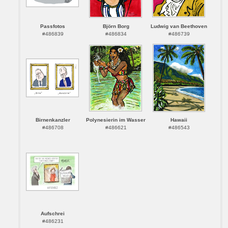
Passfotos
Björn Borg
Ludwig van Beethoven
#486839
#486834
#486739
Birnenkanzler
Polynesierin im Wasser
Hawaii
#486708
#486621
#486543
Aufschrei
#486231