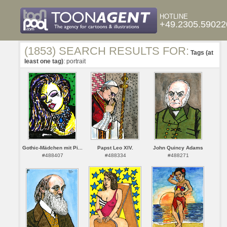
HOTLINE
+49.2305.59022
(1853) SEARCH RESULTS FOR:
Tags (at
least one tag)
: portrait
Gothic-Mädchen mit Pi...
Papst Leo XIV.
John Quincy Adams
#488407
#488334
#488271