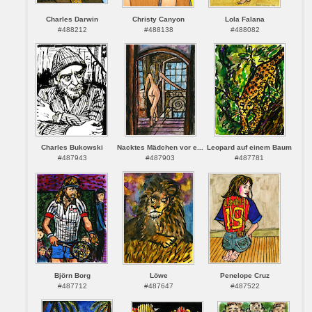
Charles Darwin
Christy Canyon
Lola Falana
#488212
#488138
#488082
Charles Bukowski
Nacktes Mädchen vor e...
Leopard auf einem Baum
#487943
#487903
#487781
Björn Borg
Löwe
Penelope Cruz
#487712
#487647
#487522