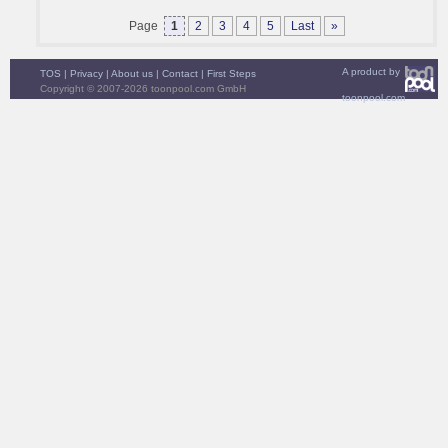
Page
1
2
3
4
5
Last
»
A product by
TOS
|
Privacy
|
About us
|
Contact
|
First Steps
Copyright © 2007-2026 toonpool.com GmbH
toonpool.com