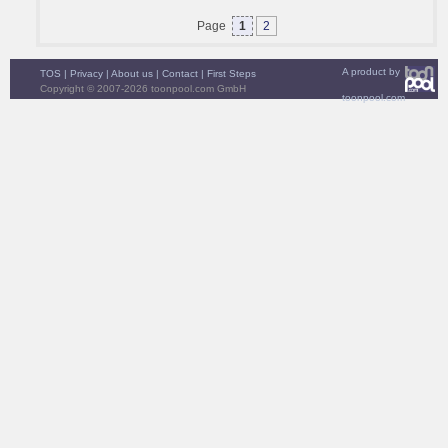
Page
1
2
A product by
TOS
|
Privacy
|
About us
|
Contact
|
First Steps
Copyright © 2007-2026 toonpool.com GmbH
toonpool.com