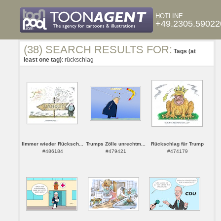
HOTLINE
+49.2305.59022
(38) SEARCH RESULTS FOR:
Tags (at
least one tag)
: rückschlag
IImmer wieder Rücksch...
Trumps Zölle unrechtm...
Rückschlag für Trump
#486184
#479421
#474179