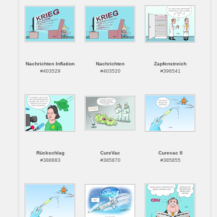
Nachrichten Inflation
Nachrichten
Zapfenstreich
#403529
#403520
#396541
Rückschlag
CureVac
Curevac II
#388883
#385870
#385855