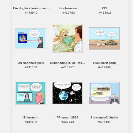
Ein Unglück kommt sel...
Hochwasser
CDU
#445940
#436753
#433918
UN Nachhaltigkeit
Behandlung b. Dr. Rea...
Rückwärtsgang
#431068
#413787
#412468
Eifersucht
Pfingsten 2022
Schrottgroßhändler
#409425
#407143
#406491