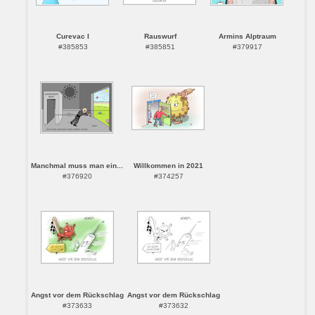
Curevac I
Rauswurf
Armins Alptraum
#385853
#385851
#379917
Manchmal muss man ein...
Willkommen in 2021
#376920
#374257
Angst vor dem Rückschlag
Angst vor dem Rückschlag
#373633
#373632